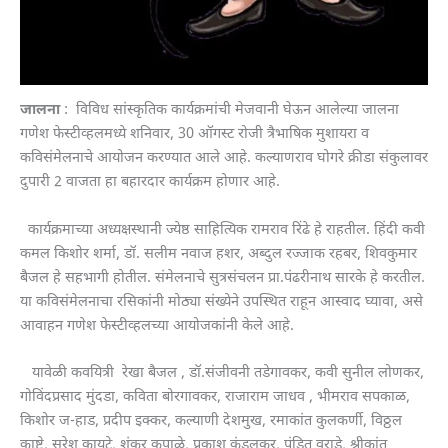
जालना
: विविध सांस्कृतिक कार्यक्रमांची मेजवानी घेऊन आलेल्या जालना
गणेश फेस्टीव्हलमध्ये शनिवार, 30 ऑगस्ट रोजी त्रैभाषिक मुशायरा व
कविसंमेलनाचे आयोजन करण्यात आले आहे. कल्याणराव घोगरे क्रीडा संकुलावर
दुपारी 2 वाजता हा बहारदार कार्यक्रम होणार आहे.
कार्यक्रमाच्या अध्यक्षस्थानी ज्येष्ठ साहित्यिक रामराव रिंढे हे राहतील. हिंदी कवी
कमल किशोर शर्मा, डॉ. सलीम नवाज हशर, अब्दुल रज्जाक रहबर, शिवकुमार
बैजल हे सहभागी होतील. संमेलनाचे सुत्रसंचलन प्रा.पंढरीनाथ सारके हे करतील.
या कविसंमेलनाचा रसिकांनी मोठ्या संख्येने उपस्थित राहून आस्वाद घ्यावा, असे
आवाहन गणेश फेस्टीव्हलच्या आयोजकांनी केले आहे.
यावेळी कवयित्री रेखा बैजल , डॉ.संजीवनी तडेगावकर, कवी सुनील लोणकर,
गोविंदप्रसाद मुंदडा, कविता बोरगावकर, राजाराम जाधव , भीमराव सपकाळ,
किशोर ज-हाड, प्रदीप इक्कर, कल्याणी देशमुख, रमाकांत कुलकर्णी, विठ्ठल
काष्टे, सुरेश कायटे, शंकर कपाळे, प्रकाश कुंडलकर, पंडित वराडे, श्रीकांत