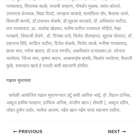
गायकवाड, विनायक काळे, माधवी चव्हाण, गोवर्धन मुळक, वसंत कोलते,
उत्तमराव शेजवळ, विद्या दिवटे, जगन्नाथ काकडे, सत्यशिला तौर, कैलास भाले,
शिवाजी कायंदे, डॉ.प्रभाकर शेळके, डॉ.सुहास सदाव्रते, डॉ .शशिकांत पाटील,
राम गायकवाड ,प्रा. अशोक खेडकर, मनीष पाटील रत्नमाला मोहिते, रेखा
गतखणे, शिवाजी तेलंगे , डॉ. दिगंबर दाते, विनोद जैतमहाल, सुहास पोतदार, डॉ.
एकनाथ शिंदे, साहिल पाटील, दिनेश शेळके, विनोद काळे, मनीषा गायकवाड,
छाया वाघ, गणेश खरात, डॉ.राज रणधीर, लक्ष्मीकांत दाभाडकर,प्रा. शोभना
भालेराव, जिजा वाघ, कृष्णा कदम, आबासाहेब म्हस्के, किशोर भालेराव, वैशाली
फुके, समाधान खाडे हे मराठी कवी सहभागी होतील.
गझल मुशायरा
यावेळी आयोजित गझल मुशायऱ्यात उर्दू कवी आरिफ भाई, डॉ .रिहान दानिश,
अब्दुल हसीब फतहान, हाफिज अनिस, नाजीम खान ( सेवली ), अब्दुल रहीम,
जोहर हुसेन ताहेर, परवेज आलम, नईम खान नईम यांचा सहभाग राहील.
PREVIOUS
NEXT