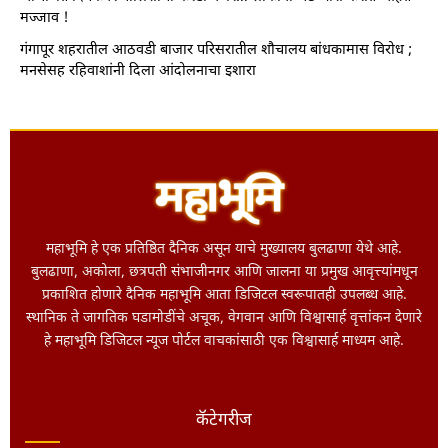
मज्जाव !
गंगापूर शहरातील आठवडी बाजार परिसरातील शौचालय बांधकामास विरोध ;
मनसेसह रहिवाशांनी दिला आंदोलनाचा इशारा
महाभूमि हे एक प्रतिष्ठित दैनिक असून याचे मुख्यालय बुलढाणा येथे आहे.
बुलढाणा, अकोला, छत्रपती संभाजीनगर आणि जालना या प्रमुख आवृत्त्यांमधून
प्रकाशित होणारे दैनिक महाभूमि आता डिजिटल स्वरूपातही उपलब्ध आहे.
स्थानिक ते जागतिक घडामोडींचे अचूक, वेगवान आणि विश्वासार्ह वृत्तांकन देणारे
हे महाभूमि डिजिटल न्यूज पोर्टल वाचकांसाठी एक विश्वासार्ह माध्यम आहे.
कॅटेगरीज