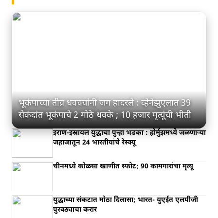
भूकंपाच्या तीव्र धक्क्यांनी जग हादरले : व्हेनेझुएलात 39
सेकंदांत भूकंपाचे 2 मोठे धक्के ; 10 हजार मृत्यूंची भीती
इराण-इस्रायल युद्धाचा पुन्हा भडका : होर्मुझमध्ये जळणाऱ्या
जहाजातून 24 भारतीयांचे रेस्क्यू
चीनमध्ये कोळसा खाणीत स्फोट; 90 कामगारांचा मृत्यू
युद्धाच्या संकटात मोठा दिलासा; भारत- युएईत एलपीजी
पुरवठ्याचा करार