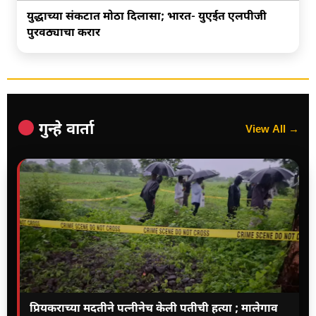
युद्धाच्या संकटात मोठा दिलासा; भारत- युएईत एलपीजी
पुरवठ्याचा करार
गुन्हे वार्ता
View All →
प्रियकराच्या मदतीने पत्नीनेच केली पतीची हत्या ; मालेगाव