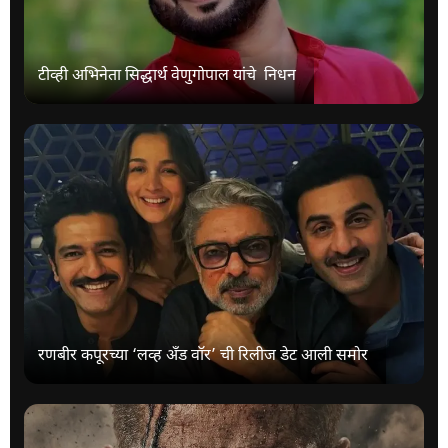
टीव्ही अभिनेता सिद्धार्थ वेणुगोपाल यांचे निधन
रणबीर कपूरच्या ‘लव्ह अँड वॉर’ ची रिलीज डेट आली समोर