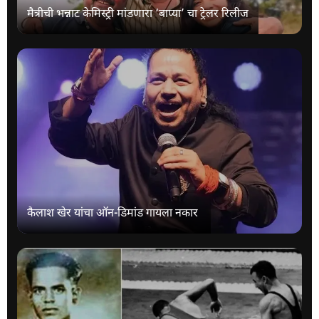
मैत्रीची भन्नाट केमिस्ट्री मांडणारा ‘बाप्या’ चा ट्रेलर रिलीज
कैलाश खेर यांचा ऑन-डिमांड गायला नकार