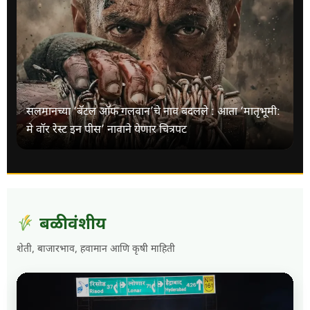
सलमानच्या ‘बॅटल ऑफ गलवान’चे नाव बदलले : आता ‘मातृभूमी:
मे वॉर रेस्ट इन पीस’ नावाने येणार चित्रपट
बळीवंशीय
शेती, बाजारभाव, हवामान आणि कृषी माहिती