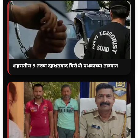
शहरातील 9 तरुण दहशतवाद विरोधी पथकाच्या ताब्यात