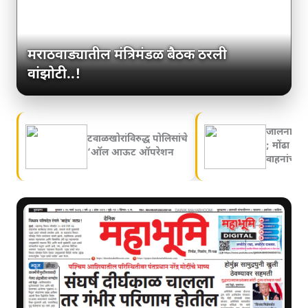
मराठवाड्यातील मंत्रिमंडळ बैठक ठरली
वांझोटी..!
जालना रोड
टवाळखोरांविरुद्ध पोलिसांचे
; मोंढा ना
‘ऑल आऊट ऑपरेशन
वाहनांच्या 