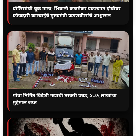
पोलिसांची चूक मान्य; शिवानी कळमेकर प्रकरणात दोषींवर
फौजदारी कारवाईचे मुख्यमंत्री फडणवीसांचे आश्वासन
गोवा निर्मित विदेशी मद्याची तस्करी उघड; ४.८५ लाखांचा
मुद्देमाल जप्त