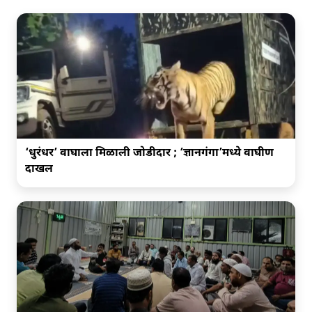
‘धुरंधर’ वाघाला मिळाली जोडीदार ; ‘ज्ञानगंगा’मध्ये वाघीण
दाखल