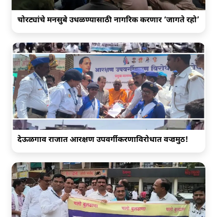
चोरट्यांचे मनसुबे उधळण्यासाठी नागरिक करणार ‘जागते रहो’
देऊळगाव राजात आरक्षण उपवर्गीकरणाविरोधात वज्रमुठ!