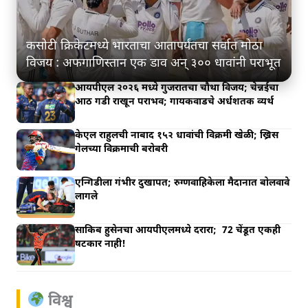
कसोटी क्रिकेटमध्ये भारताचा आतापर्यंतचा सर्वात मोठा
विजय : अफगाणिस्तान एक डाव अन् ३०० धावांनी पराभूत
आयपीएल २०२६ मध्ये गुजरातचा चौथा विजय; चेन्नईचा
आठ गडी राखून पराभव; गायकवाडचे अर्धशतक व्यर्थ
केएल राहुलची नाबाद १५२ धावांची विक्रमी खेळी; ख्रिस
गेलच्या विक्रमाची बरोबरी
एन्गिडीला गंभीर दुखापत; रुग्णवाहिकेला मैदानात बोलवावे
लागले
साकिब हुसेनचा आयपीएलमध्ये दरारा; 72 चेंडूत एकही
षटकार नाही!
विश्व