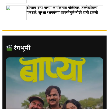
डोनाल्ड ट्रम्प यांच्या कार्यक्रमात गोळीबार: हल्‍लेखोराला
पकडले; सुरक्षा रक्षकांच्‍या तत्‍परतेमुळे मोठी हानी टळली
रंगभूमी