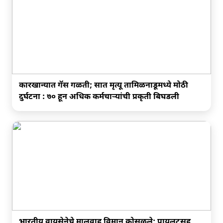
कारखान्यात गॅस गळती; सात मृत्यू तामिळनाडूमध्ये मोठी
दुर्घटना : ७० हून अधिक कर्मचाऱ्यांची प्रकृती बिघडली
भारतीय वायुसेनेचे मालवाहू विमान कोसळले; पायलटसह