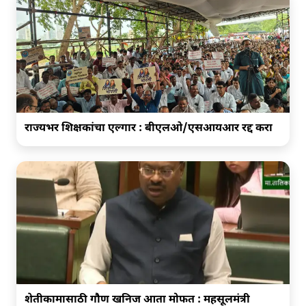
राज्यभर शिक्षकांचा एल्गार : बीएलओ/एसआयआर रद्द करा
शेतीकामासाठी गौण खनिज आता मोफत : महसूलमंत्री