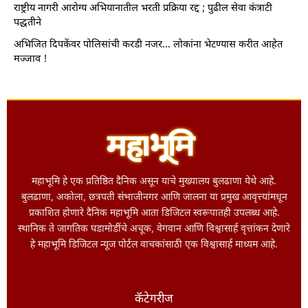
राष्ट्रीय नागरी आरोग्य अभियानातील भरती प्रक्रिया रद्द ; पुढील सेवा कंत्राटी
पद्धतीने
अभिजित दिपकेंवर पोलिसांची करडी नजर… लोकांना भेटण्यास करीत आहेत
मज्जाव !
महाभूमि हे एक प्रतिष्ठित दैनिक असून याचे मुख्यालय बुलढाणा येथे आहे.
बुलढाणा, अकोला, छत्रपती संभाजीनगर आणि जालना या प्रमुख आवृत्त्यांमधून
प्रकाशित होणारे दैनिक महाभूमि आता डिजिटल स्वरूपातही उपलब्ध आहे.
स्थानिक ते जागतिक घडामोडींचे अचूक, वेगवान आणि विश्वासार्ह वृत्तांकन देणारे
हे महाभूमि डिजिटल न्यूज पोर्टल वाचकांसाठी एक विश्वासार्ह माध्यम आहे.
कॅटेगरीज