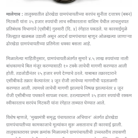
मालेगाव :
तालुक्यातील ढोरखेडा ग्रामपंचायतीच्या सरपंच सुनीता दत्तात्रय (बबन)
मिटकरी यांना २५ हजार रुपयांची लाच स्वीकारताना वाशिम येथील लाचलुचपत
प्रतिबंधक विभागाने (एसीबी) गुरुवारी (दि. ४) रंगेहात पकडले. या कारवाईमुळे
जिल्ह्यात खळबळ उडाली असून आदर्श ग्रामपंचायत म्हणून ओळखल्या जाणाऱ्या
ढोरखेडा ग्रामपंचायतीच्या प्रतिमेला धक्का बसला आहे.
मिळालेल्या माहितीनुसार, ग्रामपंचायतीअंतर्गत सुमारे ४.५ लाख रुपयांच्या नाली
बांधकामाचे बिल मंजूर करण्यासाठी १० टक्के लाचेची मागणी करण्यात आली
होती. तडजोडीनंतर २५ हजार रुपये देण्याचे ठरले. याबाबत तक्रारदाराने
एसीबीकडे तक्रार केल्यानंतर ३ जून रोजी लाचेच्या मागणीची पडताळणी
करण्यात आली. त्यामध्ये लाचेची मागणी झाल्याचे निष्पन्न झाल्यानंतर ४ जून
रोजी एसीबीच्या पथकाने सापळा रचला. ठरल्याप्रमाणे २५ हजार रुपयांची रक्कम
स्वीकारताच सरपंच मिटकरी यांना रंगेहात ताब्यात घेण्यात आले.
विशेष म्हणजे, ‘मुख्यमंत्री समृद्ध पंचायतराज अभियान’ अंतर्गत ढोरखेडा
ग्रामपंचायतीच्या कामकाजाचे मूल्यांकन सुरू असतानाच ही कारवाई झाली.
तालुकास्तरावर प्रथम क्रमांक मिळाल्याने ग्रामपंचायतीची उच्चस्तरीय तपासणी