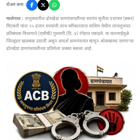
शेअर करा :
मालेगाव :
तालुक्यातील ढोरखेडा ग्रामपंचायतीच्या सरपंच सुनीता दत्तात्रय (बबन)
मिटकरी यांना २५ हजार रुपयांची लाच स्वीकारताना वाशिम येथील लाचलुचपत
प्रतिबंधक विभागाने (एसीबी) गुरुवारी (दि. ४) रंगेहात पकडले. या कारवाईमुळे
जिल्ह्यात खळबळ उडाली असून आदर्श ग्रामपंचायत म्हणून ओळखल्या जाणाऱ्या
ढोरखेडा ग्रामपंचायतीच्या प्रतिमेला धक्का बसला आहे.