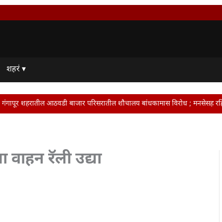
शहरं ▾
आठवडी बाजार परिसरातील शौचालय बांधकामास विरोध ; मनसेसह रहिवाशांनी दिला आंदोलनाचा
 वाहन रॅली उद्या