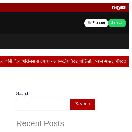
E-paper
Join Us
 इशारा • टवाळखोरांविरुद्ध पोलिसांचे ‘ऑल आऊट ऑपरेशन • जालना रोडवर ट्रॅफिक जाम ; 
Search
Search
Recent Posts