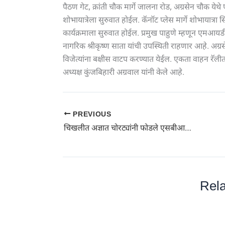
पैठण गेट, क्रांती चौक मार्गे जालना रोड, अग्रसेन चौक ये
शोभायात्रेला सुरुवात होईल. कॅनॉट प्लेस मार्गे शोभायात
कार्यक्रमाला सुरुवात होईल. प्रमुख पाहुणे म्हणून एमआयड
नागरिक श्रीकृष्ण साता यांची उपस्थिती राहणार आहे. अग्रसे
विजेत्यांना बक्षीस वाटप करण्यात येईल. एकता वाहन रॅल
अध्यक्ष कुंजबिहारी अग्रवाल यांनी केले आहे.
PREVIOUS
चिखलीत अज्ञात चोरट्यांनी फोडले एसबीआयचे एटीएम; दहा लाख रुपयांचा मुद्देमाल लंपास केल्याचा संशय
Rela