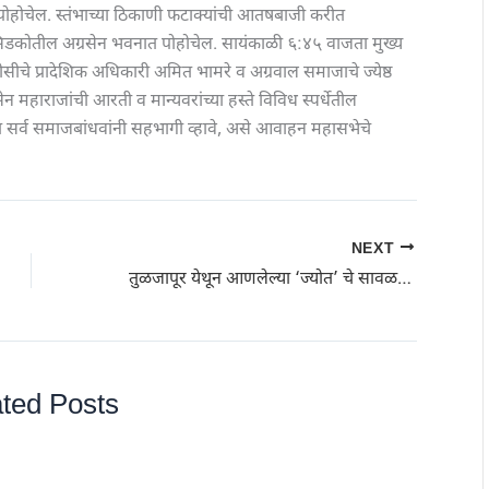
थे पोहोचेल. स्तंभाच्या ठिकाणी फटाक्यांची आतषबाजी करीत
्रा सिडकोतील अग्रसेन भवनात पोहोचेल. सायंकाळी ६:४५ वाजता मुख्य
ीसीचे प्रादेशिक अधिकारी अमित भामरे व अग्रवाल समाजाचे ज्येष्ठ
न महाराजांची आरती व मान्यवरांच्या हस्ते विविध स्पर्धेतील
ीत सर्व समाजबांधवांनी सहभागी व्हावे, असे आवाहन महासभेचे
NEXT
तुळजापूर येथून आणलेल्या ‘ज्योत’ चे सावळदबारा येथे स्वागत; 400 किलोमिटर पायी चालले युवक
ted Posts