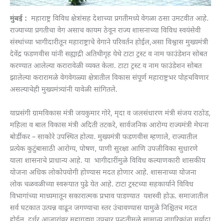
मुंबई :
महाराष्ट्र विविध क्षेत्रांसह देशाच्या प्रगतीमध्ये वेगळा ठसा उमटवीत आहे.
राज्याच्या प्रगतीचा वेग असाच कायम ठेवून राज्य शासनाच्या विविध स्वयंसेवी
संस्थांच्या भागीदारीतून महाराष्ट्राचे वेगाने परिवर्तन होईल,असा विश्वास मुख्यमंत्री
देवेंद्र फडणवीस यांनी सह्याद्री अतिथीगृह येथे टाटा ट्रस्ट व नाम फाउंडेशन सोबत
करण्यात आलेल्या करारावेळी व्यक्त केला. टाटा ट्रस्ट व नाम फाउंडेशन सोबत
झालेल्या करारामळे वेगवेगळ्या क्षेत्रातील विकास संपूर्ण महाराष्ट्रभर पोहचविणार
असल्याचेही मुख्यमंत्र्यांनी यावेळी सांगितले.
याप्रसंगी ग्रामविकास मंत्री जयकुमार गोरे, मृदा व जलसंधारण मंत्री संजय राठोड,
महिला व बाल विकास मंत्री अदिती तटकरे, सार्वजनिक आरोग्य राज्यमंत्री मेघना
बोर्डीकर – साकोरे उपस्थित होत्या. मुख्यमंत्री फडणवीस म्हणाले, राज्यातील
प्रत्येक कुटुंबासाठी आरोग्य, पोषण, पाणी सुरक्षा आणि उपजीविका सुधारणे
याला शासनाचे प्राधान्य आहे. या भागीदारींमुळे विविध कल्याणकारी शासकीय
योजना अधिक लोकोपयोगी होण्यास मदत होणार आहे. शासनाच्या योजना
लोक चळवळीच्या स्वरूपात पुढे येत आहे. टाटा ट्रस्टच्या सहकार्याने विविध
विभागांच्या माध्यमातून सकारात्मक प्रभाव पाडण्यात यशस्वी होऊ. समाजातील
सर्व घटकात उत्पन्न वाढून जगण्याचा स्तर उंचावण्यास यामुळे निश्चितच मदत
होईल. दुर्धर आजारांवर महागड्या उपचार पद्धतीमुळे सामान्य नागरिकांना मर्यादा