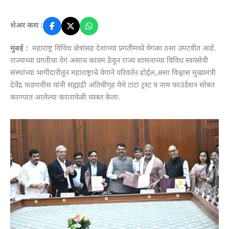
शेअर करा :
मुंबई :
महाराष्ट्र विविध क्षेत्रांसह देशाच्या प्रगतीमध्ये वेगळा ठसा उमटवीत आहे.
राज्याच्या प्रगतीचा वेग असाच कायम ठेवून राज्य शासनाच्या विविध स्वयंसेवी
संस्थांच्या भागीदारीतून महाराष्ट्राचे वेगाने परिवर्तन होईल,असा विश्वास मुख्यमंत्री
देवेंद्र फडणवीस यांनी सह्याद्री अतिथीगृह येथे टाटा ट्रस्ट व नाम फाउंडेशन सोबत
करण्यात आलेल्या करारावेळी व्यक्त केला.