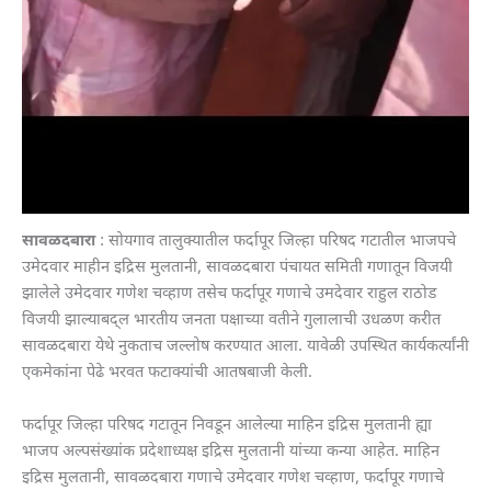
सावळदबारा
: सोयगाव तालुक्यातील फर्दापूर जिल्हा परिषद गटातील भाजपचे
उमेदवार माहीन इद्रिस मुलतानी, सावळदबारा पंचायत समिती गणातून विजयी
झालेले उमेदवार गणेश चव्हाण तसेच फर्दापूर गणाचे उमदेवार राहुल राठोड
विजयी झाल्याबद्ल भारतीय जनता पक्षाच्या वतीने गुलालाची उधळण करीत
सावळदबारा येथे नुकताच जल्लोष करण्यात आला. यावेळी उपस्थित कार्यकर्त्यांनी
एकमेकांना पेढे भरवत फटाक्यांची आतषबाजी केली.
फर्दापूर जिल्हा परिषद गटातून निवडून आलेल्या माहिन इद्रिस मुलतानी ह्या
भाजप अल्पसंख्यांक प्रदेशाध्यक्ष इद्रिस मुलतानी यांच्या कन्या आहेत. माहिन
इद्रिस मुलतानी, सावळदबारा गणाचे उमेदवार गणेश चव्हाण, फर्दापूर गणाचे