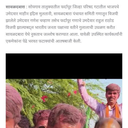
सावळदबारा
: सोयगाव तालुक्यातील फर्दापूर जिल्हा परिषद गटातील भाजपचे
उमेदवार माहीन इद्रिस मुलतानी, सावळदबारा पंचायत समिती गणातून विजयी
झालेले उमेदवार गणेश चव्हाण तसेच फर्दापूर गणाचे उमदेवार राहुल राठोड
विजयी झाल्याबद्ल भारतीय जनता पक्षाच्या वतीने गुलालाची उधळण करीत
सावळदबारा येथे नुकताच जल्लोष करण्यात आला. यावेळी उपस्थित कार्यकर्त्यांनी
एकमेकांना पेढे भरवत फटाक्यांची आतषबाजी केली.