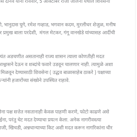
ादास दानवे यांनी रविवार, 5 ऑक्टोबर रोजी जालना येथील शिवसेना
गे, भानुदास घुगे, रमेश गव्हाड, भगवान कदम, मुरलीधर शेजुळ, मनीष
हर प्रमुख बाला परदेशी, मंगल मेटकर, गंगू वानखेडे यांच्यासह आदींची
अत्यंत अडचणीत असतानाही राज्य शासन त्याला कोणतीही मदत
्वासने देऊन व शब्दांचे फवारे उडवून चालणार नाही. त्यामुळे अशा
िळवून देण्यासाठी शिवसेना ( उद्धव बाळासाहेब ठाकरे ) पक्षाच्या
ांनी हजारोंच्या संख्येने उपस्थित राहावे.
शिवसेना पक्ष सत्तेत नसतानाही केवळ पाहणी करणे, फोटो काढणे असे
ना, परंतु थेट मदत देण्याचा प्रयत्न केला. अनेक नागरीवस्त्या
ी भाजी, खिचडी, अन्नधान्याच्या किट अशी मदत करून नागरिकांना धीर