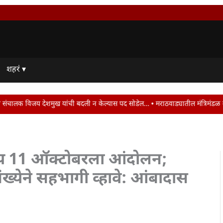
शहरं ▾
बदली न केल्यास पद सोडेल… • मराठवाड्यातील मंत्रिमंडळ बैठक ठरली वांझोटी..! • राष्
गीय 11 ऑक्टोबरला आंदोलन;
संख्येने सहभागी व्हावे: आंबादास