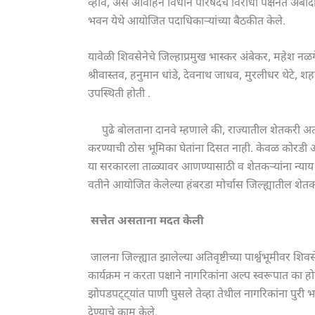
व्हावे, असे आवाहन विधान परिषदेचे विरोधी पक्षनेते अंब
भवन येथे आयोजित पदाधिकाऱ्यांच्या बैठकीत केले.
यावेळी शिवसेनेचे जिल्हाप्रमुख भास्कर अंबेकर, महेश नळ
श्रीवास्तव, हनुमान धांडे, देवनाथ जाधव, मुरलीधर थेटे, श
उपस्थिती होती .
पुढे बोलताना दानवे म्हणाले की, राज्यातील शेतकरी 
करण्याची ठोस भूमिका घेतांना दिसत नाही. केवळ कोरडी आश
या सरकारला ताळ्यावर आणण्यासाठी व शेतकऱ्यांना न्याय म
वतीने आयोजित केलेल्या हंबरडा मोर्चास जिल्ह्यातील शेतकऱ्य
सत्तेत असताना मदत केली
जालना जिल्ह्यात झालेल्या अतिवृष्टीच्या पार्श्वभूमीवर 
कार्यक्रम न करता पक्षाने नागरिकांना अल्प स्वरूपात का होई
झोपडपट्ट्यांत पाणी घुसले तेव्हा तेथील नागरिकांना पुर
देण्याचे काम केले.