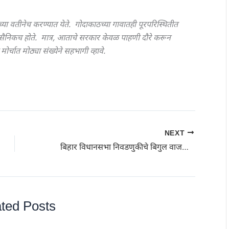
या वतीनेच करण्यात येते. गोदाकाठच्या गावातही पूरपरिस्थितीत
िवसैनिकच होते. मात्र, आताचे सरकार केवळ पाहणी दौरे करून
चात मोठ्या संख्येने सहभागी व्हावे.
NEXT
बिहार विधानसभा निवडणुकीचे बिगुल वाजले: दोन टप्‍प्‍यात होणार निवडणूक; १४ नोव्‍हेंबर रोजी निकाल
ted Posts