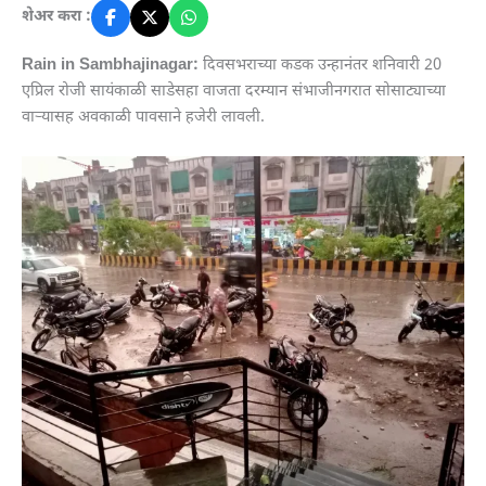
शेअर करा :
Rain in Sambhajinagar:
दिवसभराच्या कडक उन्हानंतर शनिवारी 20
एप्रिल रोजी सायंकाळी साडेसहा वाजता दरम्यान संभाजीनगरात सोसाट्याच्या
वाऱ्यासह अवकाळी पावसाने हजेरी लावली.