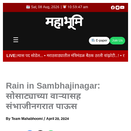
Skip
Sat, 08 Aug, 2026 |
10:59:48 am
to
content
☰
E-paper
Join Us
्यास पद सोडेल… • मराठवाड्यातील मंत्रिमंडळ बैठक ठरली वांझोटी..! • राष्ट्रीय नागर
LIVE:
Rain in Sambhajinagar:
सोसाट्याच्या वाऱ्यासह
संभाजीनगरात पाऊस
By
Team Mahabhoomi
/
April 20, 2024