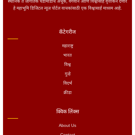
स्थानिक ते जागतिक घडामोडींचे अचूक, वेगवान आणि विश्वासार्ह वृत्तांकन देणारे
हे महाभूमि डिजिटल न्यूज पोर्टल वाचकांसाठी एक विश्वासार्ह माध्यम आहे.
कॅटेगरीज
महाराष्ट्र
भारत
विश्व
गुन्हे
विदर्भ
क्रीडा
क्विक लिंक्स
About Us