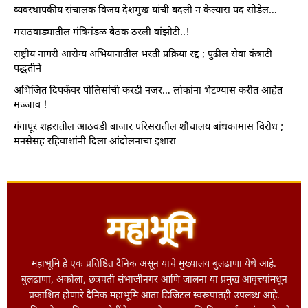
व्यवस्थापकीय संचालक विजय देशमुख यांची बदली न केल्यास पद सोडेल…
मराठवाड्यातील मंत्रिमंडळ बैठक ठरली वांझोटी..!
राष्ट्रीय नागरी आरोग्य अभियानातील भरती प्रक्रिया रद्द ; पुढील सेवा कंत्राटी
पद्धतीने
अभिजित दिपकेंवर पोलिसांची करडी नजर… लोकांना भेटण्यास करीत आहेत
मज्जाव !
गंगापूर शहरातील आठवडी बाजार परिसरातील शौचालय बांधकामास विरोध ;
मनसेसह रहिवाशांनी दिला आंदोलनाचा इशारा
महाभूमि हे एक प्रतिष्ठित दैनिक असून याचे मुख्यालय बुलढाणा येथे आहे.
बुलढाणा, अकोला, छत्रपती संभाजीनगर आणि जालना या प्रमुख आवृत्त्यांमधून
प्रकाशित होणारे दैनिक महाभूमि आता डिजिटल स्वरूपातही उपलब्ध आहे.