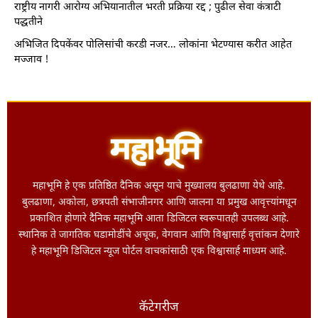
राष्ट्रीय नागरी आरोग्य अभियानातील भरती प्रक्रिया रद्द ; पुढील सेवा कंत्राटी
पद्धतीने
अभिजित दिपकेंवर पोलिसांची करडी नजर… लोकांना भेटण्यास करीत आहेत
मज्जाव !
महाभूमि हे एक प्रतिष्ठित दैनिक असून याचे मुख्यालय बुलढाणा येथे आहे.
बुलढाणा, अकोला, छत्रपती संभाजीनगर आणि जालना या प्रमुख आवृत्त्यांमधून
प्रकाशित होणारे दैनिक महाभूमि आता डिजिटल स्वरूपातही उपलब्ध आहे.
स्थानिक ते जागतिक घडामोडींचे अचूक, वेगवान आणि विश्वासार्ह वृत्तांकन देणारे
हे महाभूमि डिजिटल न्यूज पोर्टल वाचकांसाठी एक विश्वासार्ह माध्यम आहे.
कॅटेगरीज