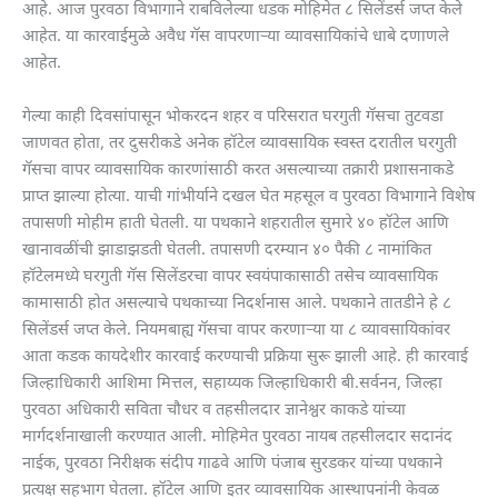
आहे. आज पुरवठा विभागाने राबविलेल्या धडक मोहिमेत ८ सिलेंडर्स जप्त केले
आहेत. या कारवाईमुळे अवैध गॅस वापरणाऱ्या व्यावसायिकांचे धाबे दणाणले
आहेत.
गेल्या काही दिवसांपासून भोकरदन शहर व परिसरात घरगुती गॅसचा तुटवडा
जाणवत होता, तर दुसरीकडे अनेक हॉटेल व्यावसायिक स्वस्त दरातील घरगुती
गॅसचा वापर व्यावसायिक कारणांसाठी करत असल्याच्या तक्रारी प्रशासनाकडे
प्राप्त झाल्या होत्या. याची गांभीर्याने दखल घेत महसूल व पुरवठा विभागाने विशेष
तपासणी मोहीम हाती घेतली. या पथकाने शहरातील सुमारे ४० हॉटेल आणि
खानावळींची झाडाझडती घेतली. तपासणी दरम्यान ४० पैकी ८ नामांकित
हॉटेलमध्ये घरगुती गॅस सिलेंडरचा वापर स्वयंपाकासाठी तसेच व्यावसायिक
कामासाठी होत असल्याचे पथकाच्या निदर्शनास आले. पथकाने तातडीने हे ८
सिलेंडर्स जप्त केले. नियमबाह्य गॅसचा वापर करणाऱ्या या ८ व्यावसायिकांवर
आता कडक कायदेशीर कारवाई करण्याची प्रक्रिया सुरू झाली आहे. ही कारवाई
जिल्हाधिकारी आशिमा मित्तल, सहाय्यक जिल्हाधिकारी बी.सर्वनन, जिल्हा
पुरवठा अधिकारी सविता चौधर व तहसीलदार ज्ञानेश्वर काकडे यांच्या
मार्गदर्शनाखाली करण्यात आली. मोहिमेत पुरवठा नायब तहसीलदार सदानंद
नाईक, पुरवठा निरीक्षक संदीप गाढवे आणि पंजाब सुरडकर यांच्या पथकाने
प्रत्यक्ष सहभाग घेतला. हॉटेल आणि इतर व्यावसायिक आस्थापनांनी केवळ