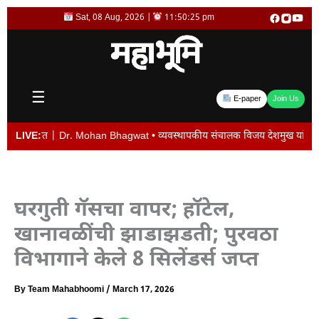
Skip
Sat, 08 Aug, 2026 |
11:50:25 pm
to
content
☰
E-paper
Join Us
वत | Dr. Mohan Bhagwat • व्यवस्थापकीय संचालक विजय देशमुख यांची बदली न केल्यास पद
LIVE:
घरगुती गॅसचा वापर; हॉटेल,
खानावळींची झाडाझडती; पुरवठा
विभागाने केले 8 सिलेंडर्स जप्त
By
Team Mahabhoomi
/
March 17, 2026