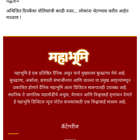
पद्धतीने
अभिजित दिपकेंवर पोलिसांची करडी नजर… लोकांना भेटण्यास करीत आहेत
मज्जाव !
महाभूमि हे एक प्रतिष्ठित दैनिक असून याचे मुख्यालय बुलढाणा येथे आहे.
बुलढाणा, अकोला, छत्रपती संभाजीनगर आणि जालना या प्रमुख आवृत्त्यांमधून
प्रकाशित होणारे दैनिक महाभूमि आता डिजिटल स्वरूपातही उपलब्ध आहे.
स्थानिक ते जागतिक घडामोडींचे अचूक, वेगवान आणि विश्वासार्ह वृत्तांकन देणारे
हे महाभूमि डिजिटल न्यूज पोर्टल वाचकांसाठी एक विश्वासार्ह माध्यम आहे.
कॅटेगरीज