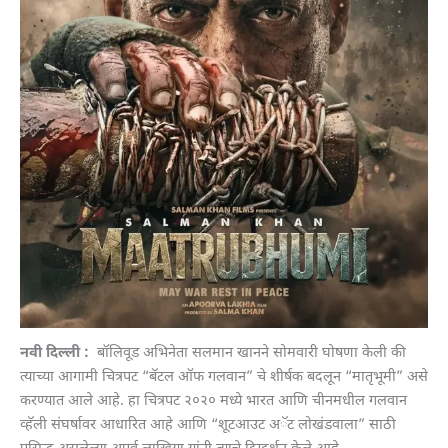
नवी दिल्ली :
बॉलिवूड अभिनेता सलमान खानने सोमवारी घोषणा केली की
त्याच्या आगामी चित्रपट “बॅटल ऑफ गलवान” चे शीर्षक बदलून “मातृभूमी” असे
करण्यात आले आहे. हा चित्रपट २०२० मध्ये भारत आणि चीनमधील गलवान
व्हॅली संघर्षावर आधारित आहे आणि “शूटआउट अॅट लोखंडवाला” साठी