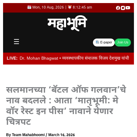
Skip
Mon, 10 Aug, 2026 |
8:12:45 am
to
content
☰
E-paper
Join Us
Dr. Mohan Bhagwat • व्यवस्थापकीय संचालक विजय देशमुख यांची बदली न केल्यास पद सोडे
LIVE:
सलमानच्या ‘बॅटल ऑफ गलवान’चे
नाव बदलले : आता ‘मातृभूमी: मे
वॉर रेस्ट इन पीस’ नावाने येणार
चित्रपट
By
Team Mahabhoomi
/
March 16, 2026