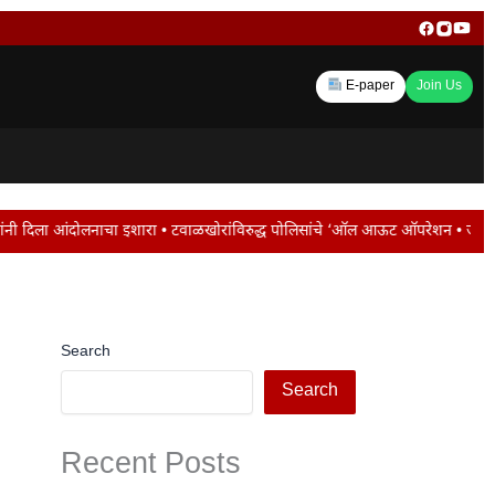
E-paper
Join Us
वाळखोरांविरुद्ध पोलिसांचे ‘ऑल आऊट ऑपरेशन • जालना रोडवर ट्रॅफिक जाम ; मोंढा नाका
Search
Search
Recent Posts