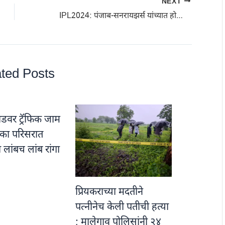
NEXT
IPL2024: पंजाब-सनरायझर्स यांच्यात होणार रोमांचक सामना
ted Posts
डवर ट्रॅफिक जाम
नाका परिसरात
ा लांबच लांब रांगा
प्रियकराच्या मदतीने
पत्नीनेच केली पतीची हत्या
; मालेगाव पोलिसांनी २४