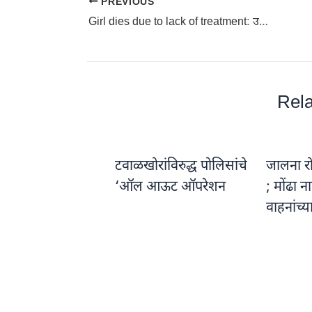
PREVIOUS
Girl dies due to lack of treatment: उपचाराअभावी मुलीचा मृत्यू; नंतर हतबल पित्यानेही संपविले जीवन
Rela
टवाळखोरांविरुद्ध पोलिसांचे
जालना रो
‘ऑल आऊट ऑपरेशन
; मोंढा 
वाहनांच्य