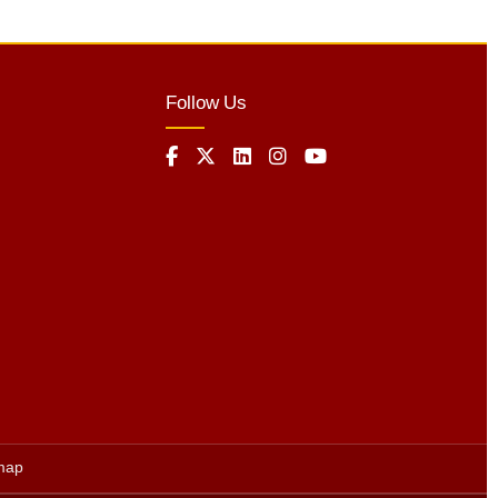
Follow Us
map