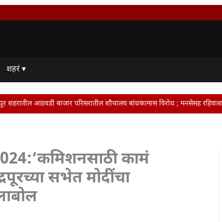
शहरं ▾
र परिसरातील शौचालय बांधकामास विरोध ; मनसेसह रहिवाशांनी दिला आंदोलनाचा इशारा • ट
024:‘कमिशनसाठी कामं
रपूरच्या सभेत मोदींचा
लाबोल