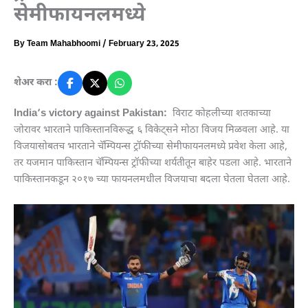
सेमीफायनलमध्ये
By
Team Mahabhoomi
/
February 23, 2025
शेअर करा :
India’s victory against Pakistan:
विराट कोहलीच्या शतकाच्या
जोरावर भारताने पाकिस्तानविरूद्ध ६ विकेट्सने मोठा विजय मिळवला आहे. या
विजयासोबतच भारताने चॅम्पियन्स ट्रॉफीच्या सेमीफायनलमध्ये प्रवेश केला आहे,
तर यजमान पाकिस्तान चॅम्पियन्स ट्रॉफीच्या शर्यतीतून बाहेर पडला आहे. भारताने
पाकिस्तानकडून २०१७ च्या फायनलमधील विजयाचा बदला घेतला घेतला आहे.