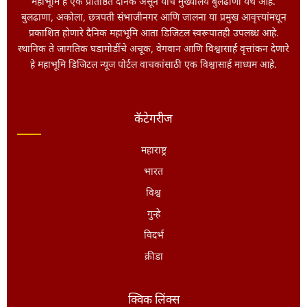
महाभूमि हे एक प्रतिष्ठित दैनिक असून याचे मुख्यालय बुलढाणा येथे आहे.
बुलढाणा, अकोला, छत्रपती संभाजीनगर आणि जालना या प्रमुख आवृत्त्यांमधून
प्रकाशित होणारे दैनिक महाभूमि आता डिजिटल स्वरूपातही उपलब्ध आहे.
स्थानिक ते जागतिक घडामोडींचे अचूक, वेगवान आणि विश्वासार्ह वृत्तांकन देणारे
हे महाभूमि डिजिटल न्यूज पोर्टल वाचकांसाठी एक विश्वासार्ह माध्यम आहे.
कॅटेगरीज
महाराष्ट्र
भारत
विश्व
गुन्हे
विदर्भ
क्रीडा
क्विक लिंक्स