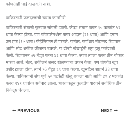
कोणतीही घाई दाखवली नाही.
पाकिस्तानी फलंदाजांची खराब कामगिरी
पाकिस्तानी संघाची सुरुवात चांगली झाली. जेव्हा संघानं फक्त १० षटकांत ५२
धावा केल्या होत्या. पण पॉवरप्लेमध्येच बाबर आझम (२३ धावा) आणि इमाम
उल हक (१० धावा) पॅव्हेलियनमध्ये परतले. यानंतर, कर्णधार मोहम्मद रिझवान
आणि सौद शकील क्रीजवर उतरले. या दोन्ही खेळाडूंनी खूप हळू फलंदाजी
केली. रिझवाननं ७७ चेंडूत फक्त ४६ धावा केल्या, ज्यात त्याला फक्त तीन चौकार
मारता आले. नंतर, शकीलनं जलद खेळण्याचा प्रयत्न केला, पण तोपर्यंत खूप
उशीर झाला होता. त्यानं 76 चेंडूत ६२ धावा केल्या. खुसदिल शाहनं 38 धावा
केल्या. पाकिस्तानी संघ पूर्ण ५० षटकंही खेळू शकला नाही आणि ४९.४ षटकांत
फक्त २४१ धावांवर सर्वबाद झाला. भारताकडून कुलदीप यादवनं सर्वाधिक तीन
विकेट्स घेतल्या.
PREVIOUS
NEXT