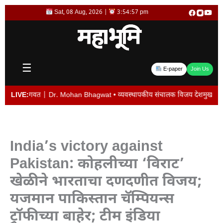
Skip
Sat, 08 Aug, 2026 |
3:54:57 pm
to
content
☰
E-paper
Join Us
वत | Dr. Mohan Bhagwat • व्यवस्थापकीय संचालक विजय देशमुख यांची बदली न केल्यास प
LIVE:
India’s victory against
Pakistan: कोहलीच्या ‘विराट’
खेळीने भारताचा दणदणीत विजय;
यजमान पाकिस्तान चॅम्पियन्स
ट्रॉफीच्या बाहेर; टीम इंडिया