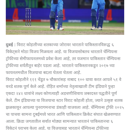
दुबई :
विराट कोहलीच्या शतकाच्या जोरावर भारताने पाकिस्तानविरूद्ध ६
विकेट्सने मोठा विजय मिळवला आहे. या विजयासोबतच भारताने चॅम्पियन्स
ट्रॉफीच्या सेमीफायनलमध्ये प्रवेश केला आहे, तर यजमान पाकिस्तान चॅम्पियन्स
ट्रॉफीच्या शर्यतीतून बाहेर पडला आहे. भारताने पाकिस्तानकडून २०१७ च्या
फायनलमधील विजयाचा बदला घेतला घेतला आहे.
विराट कोहलीने १११ चेंडूत ७ चौकारांसह नाबाद १०० धावा करत आपले ५१ वे
वनडे शतक पूर्ण केले आहे. रोहित शर्माच्या नेतृत्वाखाली टीम इंडियाने पुन्हा
एकदा २४२ धावांचे लक्ष्य कोणत्याही अडचणीशिवाय जबरदस्त पद्धतीने पूर्ण
केले. टीम इंडियाच्या या विजयाचा स्टार विराट कोहली होता, ज्याने उत्कृष्ट शतक
झळकावून आपल्या पुनरागमनाचा डंकाही वाजवला आहे. चॅम्पियन्स ट्रॉफी २०२५
चा पाचवा सामना दुबईमध्ये भारत आणि पाकिस्तान क्रिकेट संघात खेळवण्यात
आला. क्रिडा जगतातील सर्वात मोठ्या सामन्यात भारतानं पाकिस्तानचा ६
विकेटनं पराभव केला आहे. या विजयासह भारतानं चॅम्पियन्स ट्रॉफीच्या