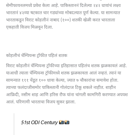
सेमीफायनलमध्ये प्रवेश केला आहे. पाकिस्ताननं दिलेल्या २४२ धावांचं लक्ष्य
भारतानं ४३व्या षटकात चार गड्यांच्या मोबदल्यात पूर्ण केल्या. या सामन्यात
भारताकडून विराट कोहलीनं नाबाद (१००) शतकी खेळी करत भारताला
एकहाती विजय मिळवून दिला.
कोहलीचं चॅम्पियन्स ट्रॉफीत पहिलं शतक
विराट कोहलीनं चॅम्पियन्स ट्रॉफीच्या इतिहासात पहिलंच शतक झळकावलं आहे.
याआधी त्याला चॅम्पियन्स ट्रॉफीमध्ये शतक झळकावता आलं नव्हतं. त्यानं या
सामन्यात १११ चेंडूत १०० धावा केल्या, ज्यात ७ चौकारांचा समावेश होता.
त्याच्या फलंदाजीसमोर पाकिस्तानी गोलंदाज टिकू शकले नाहीत. शाहीन
आफ्रिदी, नसीम शाह आणि हरिस रौफ यांना चांगली कामगिरी करण्यात अपयश
आलं. परिणामी भारताचा विजय सुकर झाला.
51st ODI Century