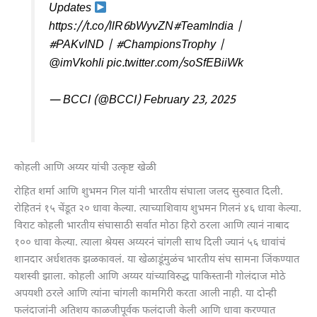
Updates
https://t.co/llR6bWyvZN
#TeamIndia
|
#PAKvIND
|
#ChampionsTrophy
|
@imVkohli
pic.twitter.com/soSfEBiiWk
— BCCI (@BCCI)
February 23, 2025
कोहली आणि अय्यर यांची उत्कृष्ट खेळी
रोहित शर्मा आणि शुभमन गिल यांनी भारतीय संघाला जलद सुरुवात दिली.
रोहितनं १५ चेंडूत २० धावा केल्या. त्याच्याशिवाय शुभमन गिलनं ४६ धावा केल्या.
विराट कोहली भारतीय संघासाठी सर्वात मोठा हिरो ठरला आणि त्यानं नाबाद
१०० धावा केल्या. त्याला श्रेयस अय्यरनं चांगली साथ दिली ज्यानं ५६ धावांचं
शानदार अर्धशतक झळकावलं. या खेळाडूंमुळंच भारतीय संघ सामना जिंकण्यात
यशस्वी झाला. कोहली आणि अय्यर यांच्याविरुद्ध पाकिस्तानी गोलंदाज मोठे
अपयशी ठरले आणि त्यांना चांगली कामगिरी करता आली नाही. या दोन्ही
फलंदाजांनी अतिशय काळजीपूर्वक फलंदाजी केली आणि धावा करण्यात