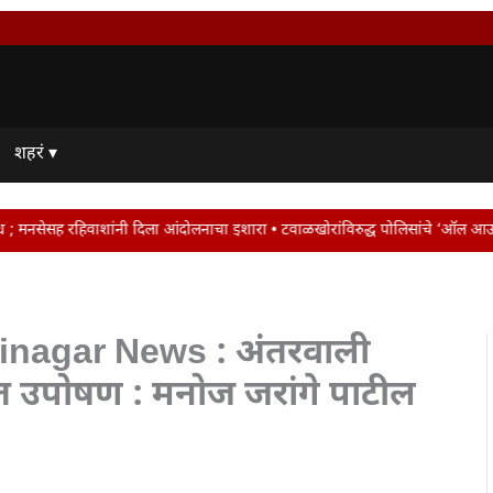
शहरं ▾
ंदोलनाचा इशारा • टवाळखोरांविरुद्ध पोलिसांचे ‘ऑल आऊट ऑपरेशन • जालना रोडवर ट्रॅफि
nagar News : अंतरवाली
त उपोषण : मनोज जरांगे पाटील