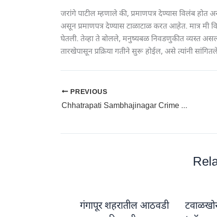
जरांगे पाटील म्हणाले की, प्रमाणपत्र देण्यास विलंब ह
असून प्रमाणपत्र देण्यास टाळाटाळ करत आहेत. मात्र मी 
घेतली. तेव्हा ते बोलले, मनुष्यबळ निवडणुकीत व्यस्त अस
तारखेपासून प्रक्रिया गतीने सुरू होईल, असे त्यांनी सांगितल
PREVIOUS
Chhatrapati Sambhajinagar Crime News: घरफोडी करणारा आरोपी वाळूज पोलिसांनी केला जेरबंद
Rela
गंगापूर शहरातील आठवडी
टवाळखोरां