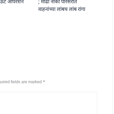
ऊट ऑपरेशन
; मोंढा नाका परिसरात
वाहनांच्या लांबच लांब रांगा
uired fields are marked
*