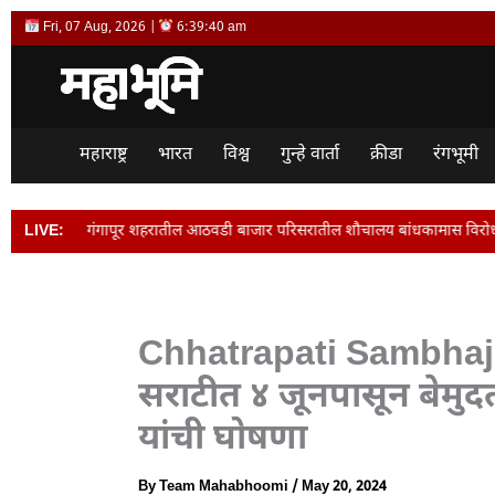
Skip
Fri, 07 Aug, 2026 |
6:39:41 am
to
content
महाराष्ट्र
भारत
विश्व
गुन्हे वार्ता
क्रीडा
रंगभूमी
शहरातील आठवडी बाजार परिसरातील शौचालय बांधकामास विरोध ; मनसेसह रहिवाशांनी दिला आ
LIVE:
Chhatrapati Sambhaji
सराटीत ४ जूनपासून बेमुद
यांची घोषणा
By
Team Mahabhoomi
/
May 20, 2024