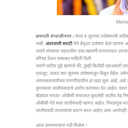
Manoj
छत्रपती संभाजीनगर :
येत्या 4 जूनच्या उपोषणाची तारी
नाही.
अंतरवाली सराटी
येथे बेमुदत उपोषण केले जाणार अस
जरांगे यांच्यावर शहरातील एका खासगी रुग्णालयात उपचार 
परिषद घेऊन याबाबत माहिती दिली.
जरांगे पाटील पुढे म्हणाले की, तुम्ही कितीही एसआयटी ला
एकजूट, ताकद चार जूनच्या उपोषणातून दिसून येईल. तस
अंमलबजावणीच्या मागणीसाठीच हा लढा सुरू आहे, असे त्य
तुमच्यावर जातीयवादाचे आरोप करण्यात येत आहेत. यावर 
खेड्यात मराठा- ओबीसी समाजात कुठलेही जातीय तेढ निर
ओबीसी नेते मला जातीयवादी म्हणत आहेत. निवडणूक मतद
जातीयवादी ठरवण्याचा प्रयत्न करत आहेत असा आरोपही त्य
आता प्रमाणपत्रांना गती मिळेल !