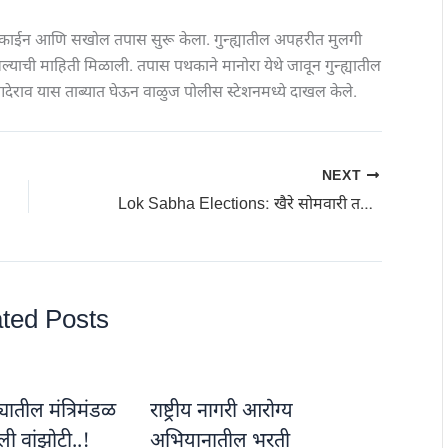
े बारकाईन आणि सखोल तपास सुरू केला. गुन्ह्यातील अपहरीत मुलगी
्याची माहिती मिळाली. तपास पथकाने मानोरा येथे जावून गुन्ह्यातील
राव यास ताब्यात घेऊन वाळुज पोलीस स्टेशनमध्ये दाखल केले.
NEXT
Lok Sabha Elections: खैरे सोमवारी तर बुधवारी दाखल करणार जलील उमेदवारी अर्ज
ted Posts
यातील मंत्रिमंडळ
राष्ट्रीय नागरी आरोग्य
ी वांझोटी..!
अभियानातील भरती