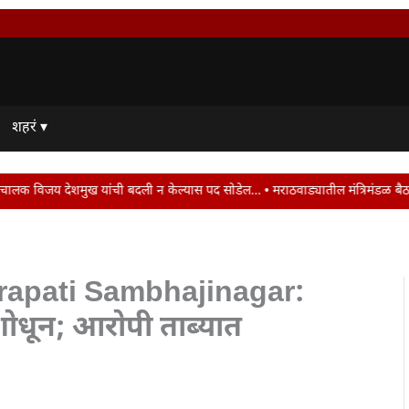
शहरं ▾
ची बदली न केल्यास पद सोडेल… • मराठवाड्यातील मंत्रिमंडळ बैठक ठरली वांझोटी..! • र
rapati Sambhajinagar:
ोधून; आरोपी ताब्यात