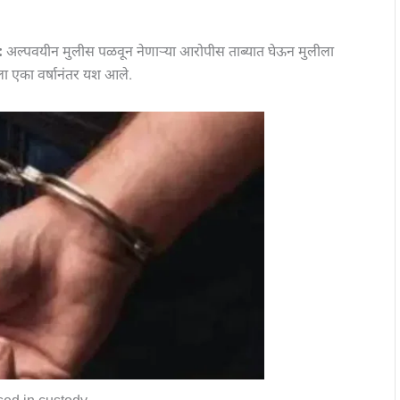
:
अल्पवयीन मुलीस पळवून नेणाऱ्या आरोपीस ताब्यात घेऊन मुलीला
ला एका वर्षानंतर यश आले.