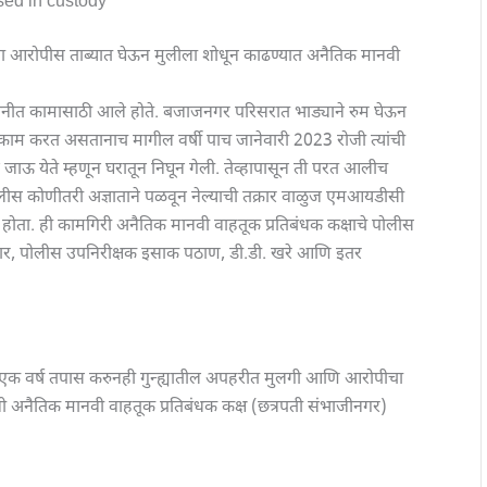
ed in custody
ा आरोपीस ताब्यात घेऊन मुलीला शोधून काढण्यात अनैतिक मानवी
ंपनीत कामासाठी आले होते. बजाजनगर परिसरात भाड्याने रुम घेऊन
नीत काम करत असतानाच मागील वर्षी पाच जानेवारी 2023 रोजी त्यांची
जाऊ येते म्हणून घरातून निघून गेली. तेव्हापासून ती परत आलीच
न मुलीस कोणीतरी अज्ञाताने पळवून नेल्याची तक्रार वाळुज एमआयडीसी
ा होता. ही कामगिरी अनैतिक मानवी वाहतूक प्रतिबंधक कक्षाचे पोलीस
पवार, पोलीस उपनिरीक्षक इसाक पठाण, डी.डी. खरे आणि इतर
 एक वर्ष तपास करुनही गुन्ह्यातील अपहरीत मुलगी आणि आरोपीचा
रोजी अनैतिक मानवी वाहतूक प्रतिबंधक कक्ष (छत्रपती संभाजीनगर)