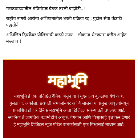
मराठवाड्यातील मंत्रिमंडळ बैठक ठरली वांझोटी..!
राष्ट्रीय नागरी आरोग्य अभियानातील भरती प्रक्रिया रद्द ; पुढील सेवा कंत्राटी
पद्धतीने
अभिजित दिपकेंवर पोलिसांची करडी नजर… लोकांना भेटण्यास करीत आहेत
मज्जाव !
महाभूमि हे एक प्रतिष्ठित दैनिक असून याचे मुख्यालय बुलढाणा येथे आहे.
बुलढाणा, अकोला, छत्रपती संभाजीनगर आणि जालना या प्रमुख आवृत्त्यांमधून
प्रकाशित होणारे दैनिक महाभूमि आता डिजिटल स्वरूपातही उपलब्ध आहे.
स्थानिक ते जागतिक घडामोडींचे अचूक, वेगवान आणि विश्वासार्ह वृत्तांकन देणारे
हे महाभूमि डिजिटल न्यूज पोर्टल वाचकांसाठी एक विश्वासार्ह माध्यम आहे.