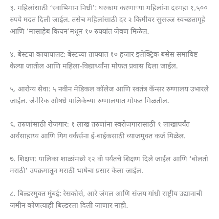
३. महिलांसाठी ‘स्वाभिमान निधी’: घरकाम करणाऱ्या महिलांना दरमहा १,५००
रुपये मदत दिली जाईल. तसेच महिलांसाठी दर २ किमीवर सुसज्ज स्वच्छतागृहे
आणि ‘मासाहेब किचन’मधून १० रुपयांत जेवण मिळेल.
४. बेस्टचा कायापालट: बेस्टच्या ताफ्यात १० हजार इलेक्ट्रिक बसेस समाविष्ट
केल्या जातील आणि महिला-विद्यार्थ्यांना मोफत प्रवास दिला जाईल.
५. आरोग्य सेवा: ५ नवीन मेडिकल कॉलेज आणि स्वतंत्र कॅन्सर रुग्णालय उभारले
जाईल. जेनेरिक औषधे पालिकेच्या रुग्णालयात मोफत मिळतील.
६. तरुणांसाठी रोजगार: १ लाख तरुणांना स्वरोजगारासाठी १ लाखापर्यंत
अर्थसाहाय्य आणि गिग वर्कर्सना ई-बाईकसाठी व्याजमुक्त कर्ज मिळेल.
७. शिक्षण: पालिका शाळांमध्ये १२ वी पर्यंतचे शिक्षण दिले जाईल आणि ‘बोलतो
मराठी’ उपक्रमातून मराठी भाषेचा प्रसार केला जाईल.
८. बिल्डरमुक्त मुंबई: रेसकोर्स, आरे जंगल आणि संजय गांधी राष्ट्रीय उद्यानाची
जमीन कोणत्याही बिल्डरला दिली जाणार नाही.