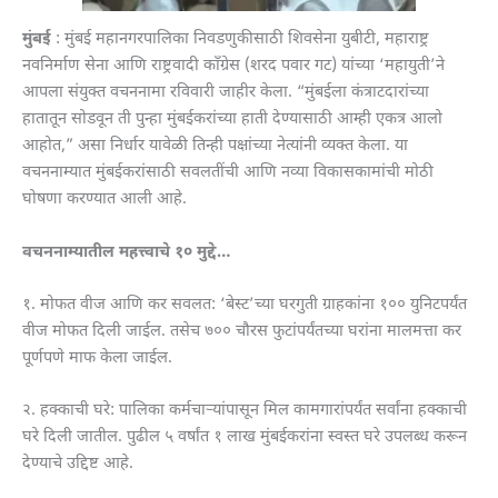
मुंबई
: मुंबई महानगरपालिका निवडणुकीसाठी शिवसेना युबीटी, महाराष्ट्र
नवनिर्माण सेना आणि राष्ट्रवादी काँग्रेस (शरद पवार गट) यांच्या ‘महायुती’ने
आपला संयुक्त वचननामा रविवारी जाहीर केला. “मुंबईला कंत्राटदारांच्या
हातातून सोडवून ती पुन्हा मुंबईकरांच्या हाती देण्यासाठी आम्ही एकत्र आलो
आहोत,” असा निर्धार यावेळी तिन्ही पक्षांच्या नेत्यांनी व्यक्त केला. या
वचननाम्यात मुंबईकरांसाठी सवलतींची आणि नव्या विकासकामांची मोठी
घोषणा करण्यात आली आहे.
वचननाम्यातील महत्त्वाचे १० मुद्दे…
१. मोफत वीज आणि कर सवलत: ‘बेस्ट’च्या घरगुती ग्राहकांना १०० युनिटपर्यंत
वीज मोफत दिली जाईल. तसेच ७०० चौरस फुटांपर्यंतच्या घरांना मालमत्ता कर
पूर्णपणे माफ केला जाईल.
२. हक्काची घरे: पालिका कर्मचाऱ्यांपासून मिल कामगारांपर्यंत सर्वांना हक्काची
घरे दिली जातील. पुढील ५ वर्षांत १ लाख मुंबईकरांना स्वस्त घरे उपलब्ध करून
देण्याचे उद्दिष्ट आहे.