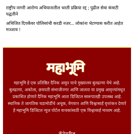
राष्ट्रीय नागरी आरोग्य अभियानातील भरती प्रक्रिया रद्द ; पुढील सेवा कंत्राटी
पद्धतीने
अभिजित दिपकेंवर पोलिसांची करडी नजर… लोकांना भेटण्यास करीत आहेत
मज्जाव !
महाभूमि हे एक प्रतिष्ठित दैनिक असून याचे मुख्यालय बुलढाणा येथे आहे.
बुलढाणा, अकोला, छत्रपती संभाजीनगर आणि जालना या प्रमुख आवृत्त्यांमधून
प्रकाशित होणारे दैनिक महाभूमि आता डिजिटल स्वरूपातही उपलब्ध आहे.
स्थानिक ते जागतिक घडामोडींचे अचूक, वेगवान आणि विश्वासार्ह वृत्तांकन देणारे
हे महाभूमि डिजिटल न्यूज पोर्टल वाचकांसाठी एक विश्वासार्ह माध्यम आहे.