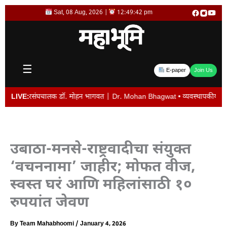
Skip
Sat, 08 Aug, 2026 |
12:49:42 pm
to
content
☰
E-paper
Join Us
: सरसंघचालक डॉ. मोहन भागवत | Dr. Mohan Bhagwat • व्यवस्थापकीय संचालक विजय देशमुख
LIVE:
उबाठा-मनसे-राष्ट्रवादीचा संयुक्त
‘वचननामा’ जाहीर; मोफत वीज,
स्वस्त घरं आणि महिलांसाठी १०
रुपयांत जेवण
By
Team Mahabhoomi
/
January 4, 2026