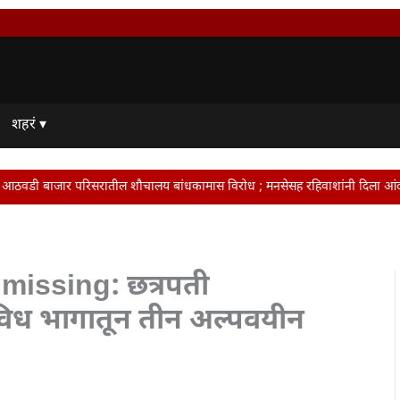
शहरं ▾
तील शौचालय बांधकामास विरोध ; मनसेसह रहिवाशांनी दिला आंदोलनाचा इशारा • टवाळखोरां
missing: छत्रपती
िध भागातून तीन अल्पवयीन