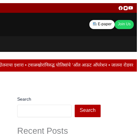
E-paper
Join Us
विरुद्ध पोलिसांचे ‘ऑल आऊट ऑपरेशन • जालना रोडवर ट्रॅफिक जाम ; मोंढा नाका परिसरात
Search
Search
Recent Posts