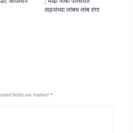
ऊट ऑपरेशन
; मोंढा नाका परिसरात
वाहनांच्या लांबच लांब रांगा
uired fields are marked
*