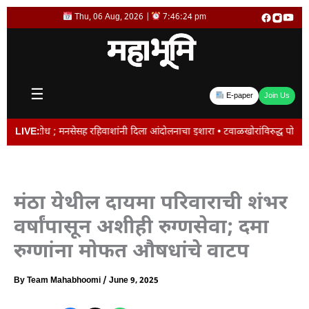
Skip
Thu, 06 Aug, 2026 |
7:46:24 pm
to
content
☰
E-paper
Join Us
 मनसेसह रहिवाशांनी दिला आंदोलनाचा इशारा • टवाळखोरांविरुद्ध पोलिसांचे ‘ऑल आऊट ऑप
LIVE:
मंठा येथील दायमा परिवाराची शंभर
वर्षांपासून अशीही रुग्णसेवा; दमा
रुग्णांना मोफत औषधांचे वाटप
By
Team Mahabhoomi
/
June 9, 2025