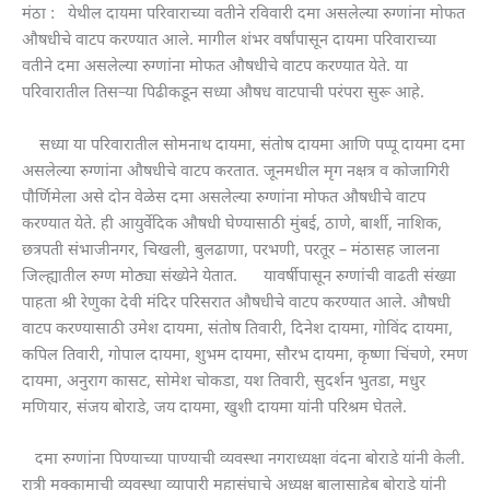
मंठा : येथील दायमा परिवाराच्या वतीने रविवारी दमा असलेल्या रुग्णांना मोफत
औषधीचे वाटप करण्यात आले. मागील शंभर वर्षांपासून दायमा परिवाराच्या
वतीने दमा असलेल्या रुग्णांना मोफत औषधीचे वाटप करण्यात येते. या
परिवारातील तिसऱ्या पिढीकडून सध्या औषध वाटपाची परंपरा सुरू आहे.
सध्या या परिवारातील सोमनाथ दायमा, संतोष दायमा आणि पप्पू दायमा दमा
असलेल्या रुग्णांना औषधीचे वाटप करतात. जूनमधील मृग नक्षत्र व कोजागिरी
पौर्णिमेला असे दोन वेळेस दमा असलेल्या रुग्णांना मोफत औषधीचे वाटप
करण्यात येते. ही आयुर्वेदिक औषधी घेण्यासाठी मुंबई, ठाणे, बार्शी, नाशिक,
छत्रपती संभाजीनगर, चिखली, बुलढाणा, परभणी, परतूर – मंठासह जालना
जिल्ह्यातील रुग्ण मोठ्या संख्येने येतात. यावर्षीपासून रुग्णांची वाढती संख्या
पाहता श्री रेणुका देवी मंदिर परिसरात औषधीचे वाटप करण्यात आले. औषधी
वाटप करण्यासाठी उमेश दायमा, संतोष तिवारी, दिनेश दायमा, गोविंद दायमा,
कपिल तिवारी, गोपाल दायमा, शुभम दायमा, सौरभ दायमा, कृष्णा चिंचणे, रमण
दायमा, अनुराग कासट, सोमेश चोकडा, यश तिवारी, सुदर्शन भुतडा, मधुर
मणियार, संजय बोराडे, जय दायमा, खुशी दायमा यांनी परिश्रम घेतले.
दमा रुग्णांना पिण्याच्या पाण्याची व्यवस्था नगराध्यक्षा वंदना बोराडे यांनी केली.
रात्री मुक्कामाची व्यवस्था व्यापारी महासंघाचे अध्यक्ष बालासाहेब बोराडे यांनी