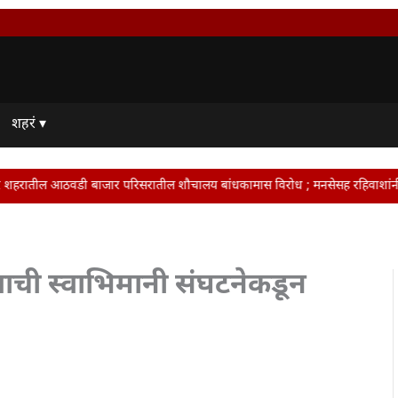
शहरं ▾
िसरातील शौचालय बांधकामास विरोध ; मनसेसह रहिवाशांनी दिला आंदोलनाचा इशारा • टवाळ
ाची स्वाभिमानी संघटनेकडून