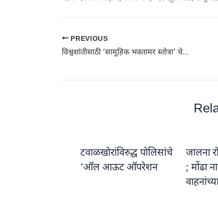
PREVIOUS
विश्वशांतीसाठी ‘सामूहिक भक्तामर स्तोत्रा’ चे आयोजन; 25 हजार भाविकांची राहणार उपस्थिती
Rela
टवाळखोरांविरुद्ध पोलिसांचे
जालना रो
‘ऑल आऊट ऑपरेशन
; मोंढा 
वाहनांच्य