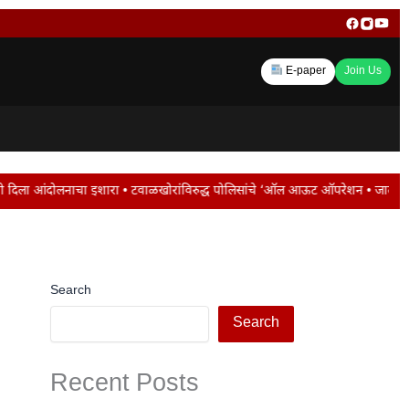
E-paper
Join Us
खोरांविरुद्ध पोलिसांचे ‘ऑल आऊट ऑपरेशन • जालना रोडवर ट्रॅफिक जाम ; मोंढा नाका पर
Search
Search
Recent Posts