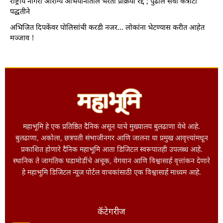
राष्ट्रीय नागरी आरोग्य अभियानातील भरती प्रक्रिया रद्द ; पुढील सेवा कंत्राटी
पद्धतीने
अभिजित दिपकेंवर पोलिसांची करडी नजर… लोकांना भेटण्यास करीत आहेत
मज्जाव !
महाभूमि हे एक प्रतिष्ठित दैनिक असून याचे मुख्यालय बुलढाणा येथे आहे.
बुलढाणा, अकोला, छत्रपती संभाजीनगर आणि जालना या प्रमुख आवृत्त्यांमधून
प्रकाशित होणारे दैनिक महाभूमि आता डिजिटल स्वरूपातही उपलब्ध आहे.
स्थानिक ते जागतिक घडामोडींचे अचूक, वेगवान आणि विश्वासार्ह वृत्तांकन देणारे
हे महाभूमि डिजिटल न्यूज पोर्टल वाचकांसाठी एक विश्वासार्ह माध्यम आहे.
कॅटेगरीज