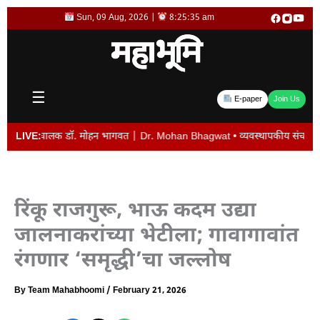
Skip
Sun, 09 Aug, 2026 |
8:25:36 am
to
content
☰
E-paper
Join Us
ालक डॉ. मोहन भागवत | Dr. Mohan Bhagwat • व्यवस्थापकीय संचालक विजय देशमुख यांची 
LIVE:
रिंकू राजगुरू, भाऊ कदम उद्या
जालनाकरांच्या भेटीला; गावागावांत
रंगणार ‘समृद्धी’चा जल्लोष
By
Team Mahabhoomi
/
February 21, 2026