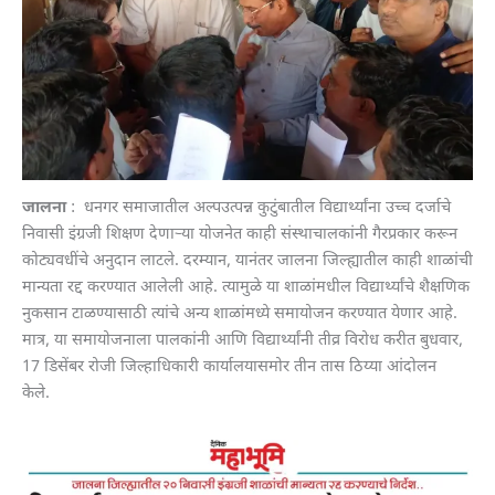
जालना
: धनगर समाजातील अल्पउत्पन्न कुटुंबातील विद्यार्थ्यांना उच्च दर्जाचे
निवासी इंग्रजी शिक्षण देणाऱ्या योजनेत काही संस्थाचालकांनी गैरप्रकार करून
कोट्यवधींचे अनुदान लाटले. दरम्यान, यानंतर जालना जिल्ह्यातील काही शाळांची
मान्यता रद्द करण्यात आलेली आहे. त्यामुळे या शाळांमधील विद्यार्थ्यांचे शैक्षणिक
नुकसान टाळण्यासाठी त्यांचे अन्य शाळांमध्ये समायोजन करण्यात येणार आहे.
मात्र, या समायोजनाला पालकांनी आणि विद्यार्थ्यांनी तीव्र विरोध करीत बुधवार,
17 डिसेंबर रोजी जिल्हाधिकारी कार्यालयासमोर तीन तास ठिय्या आंदोलन
केले.