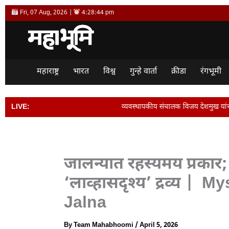
Skip
Fri, 07 Aug, 2026 |
4:28:45 pm
to
content
महाराष्ट्र
भारत
विश्व
गुन्हे वार्ता
क्रीडा
रंगभूमी
LIVE:
व्यवस्थापकीय संचालक विजय देशमुख यांची बदली न केल्यास पद सोडेल… • 
जालन्यात रहस्यमय प्रका
‘लाव्हासदृश्य’ द्रव्य 
Jalna
By
Team Mahabhoomi
/
April 5, 2026