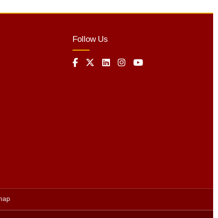
Follow Us
map