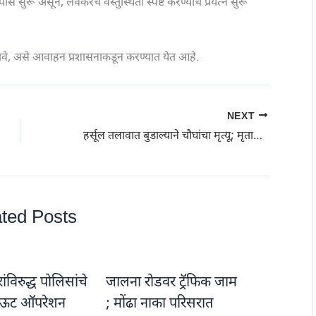
स सुरू असून, लवकरच वस्तुस्थिती स्पष्ट करण्याचे प्रयत्न सुरू
ाहावे, असे आवाहन प्रशासनाकडून करण्यात येत आहे.
NEXT
हर्सूल तलावात बुडाल्याने चौघांचा मृत्यू; मृतात तीन मित्रांचा समावेश | Harsul lake
ted Posts
विरुद्ध पोलिसांचे
जालना रोडवर ट्रॅफिक जाम
ऊट ऑपरेशन
; मोंढा नाका परिसरात