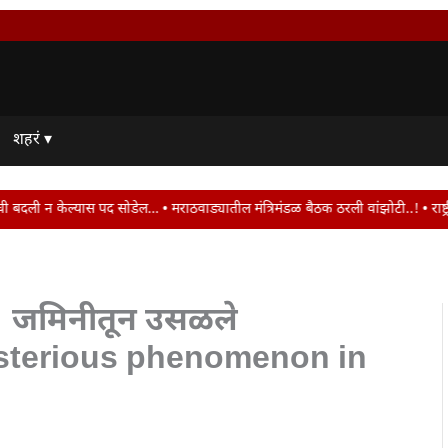
शहरं ▾
मराठवाड्यातील मंत्रिमंडळ बैठक ठरली वांझोटी..! • राष्ट्रीय नागरी आरोग्य अभियानात
र; जमिनीतून उसळले
| Mysterious phenomenon in