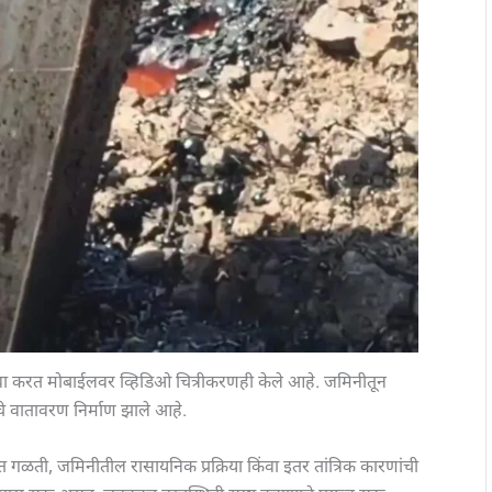
चा दावा करत मोबाईलवर व्हिडिओ चित्रीकरणही केले आहे. जमिनीतून
ाचे वातावरण निर्माण झाले आहे.
ुत गळती, जमिनीतील रासायनिक प्रक्रिया किंवा इतर तांत्रिक कारणांची