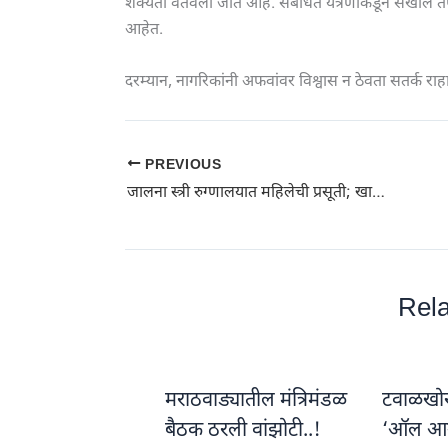
शक्यता वर्तवली जात आहे. संबंधित यंत्रणांकडून सखोल तपा
आहेत.
दरम्यान, नागरिकांनी अफवांवर विश्वास न ठेवता सतर्क र
PREVIOUS
जालना स्त्री रुग्णालयात महिलेची प्रसूती; खासगी रुग्णालयात झाला मृत्यू | Jalna News
Rela
मराठवाड्यातील मंत्रिमंडळ
टवाळखोरां
बैठक ठरली वांझोटी..!
‘ऑल आ