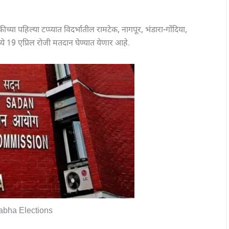
्या पहिल्या टप्प्यात विदर्भातील रामटेक, नागपूर, भंडारा-गोंदिया,
ये 19 एप्रिल रोजी मतदान घेण्यात येणार आहे.
abha Elections