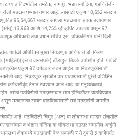
या टप्प्यात विदर्भातील रामटेक, नागपूर, भंडारा-गोंदिया, गडचिरोली-
िल रोजी मतदान घेण्यात येणार आहे. त्यासाठी एकूण 10,652 मतदान
ा निवडणुकीत 95,54,667 मतदार आपला मतदानाचा हक्क बजावणार
निट (सीयु) 13,963 आणि 14,755 व्हीव्हीपॅट उपलब्ध असून 97
वडणूक अधिकारी तथा प्रधान सचिव एस. चोक्कलिंगम यांनी दिली.
होते. यावेळी अतिरिक्त मुख्य निवडणूक अधिकारी डॉ. किरण
(माहिती)(वृत्त व जनसंपर्क) डॉ.राहुल तिडके उपस्थित होते. यावेळी
ील निवडणुकीत एकूण 97 उमेदवार लढत आहेत. या निवडणूकीसाठी
त आलेली आहे. निवडणूक सुरळीत पार पाडण्यासाठी पुरेसे प्रशिक्षित
स कर्मचारीवृंद तैनात ठेवण्यात आले आहे. या मनुष्यबळाचे
ा आहेत. तसेच गडचिरोली मतदारसंघात सात हॅलिकॉप्टर पाठविण्यात
 असून मतदानाचा टक्का वाढविण्यासाठी सर्व मतदारांनी जास्तीत
ेले.
ाजेपर्यंत आहे. गडचिरोली-चिमुर (अज) या लोकसभा मतदार संघातील
तदारसंघात व भंडारा-गोंदिया या लोकसभा मतदार संघातील अर्जुनी
भा क्षेत्रामध्ये मतदानाची वेळ सकाळी 7 ते दुपारी 3 वाजेपर्यंत