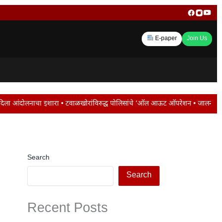
E-paper
Join Us
ोरांविरुद्ध पोलिसांचे ‘ऑल आऊट ऑपरेशन • जालना रोडवर ट्रॅफिक जाम ; मोंढा नाका परि
Search
Search
Recent Posts