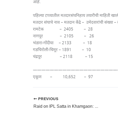
आहे.
पहिल्या टप्प्यातील मतदारसंघनिहाय तयारीची माहिती खाल
मतदार संघाचे नाव – मतदान केंद्रे – उमेदवारांची संख्या – बॅ
रामटेक – 2405 – 28 – 5
नागपूर – 2105 – 26 – 5
भंडारा-गोंदीया – 2133 – 18
गडचिरोली-चिमूर – 1891 – 10 
चंद्रपूर – 2118 – 15 – 
————————————————————
एकूण – 10,652 – 97 – 21,
PREVIOUS
Raid on IPL Satta in Khamgaon: खामगावात आयपीएल सट्ट्यावर छापा; तिघे ताब्यात, 45 हजारांचा मुद्देमाल जप्त