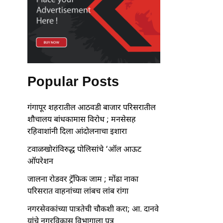
Popular Posts
गंगापूर शहरातील आठवडी बाजार परिसरातील
शौचालय बांधकामास विरोध ; मनसेसह
रहिवाशांनी दिला आंदोलनाचा इशारा
टवाळखोरांविरुद्ध पोलिसांचे ‘ऑल आऊट
ऑपरेशन
जालना रोडवर ट्रॅफिक जाम ; मोंढा नाका
परिसरात वाहनांच्या लांबच लांब रांगा
नगरसेवकांच्या पात्रतेची चौकशी करा; आ. दानवे
यांचे नगरविकास विभागाला पत्र