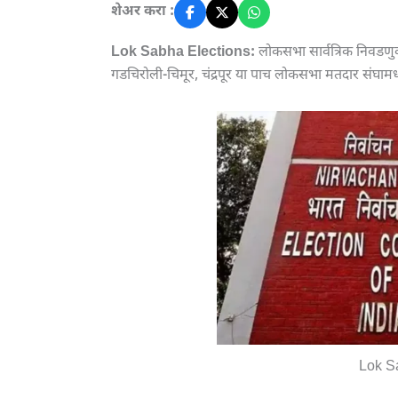
शेअर करा :
Lok Sabha Elections:
लोकसभा सार्वत्रिक निवडणुकीच
गडचिरोली-चिमूर, चंद्रपूर या पाच लोकसभा मतदार संघामध्
Lok S