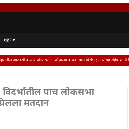
शहरं ▾
सरातील शौचालय बांधकामास विरोध ; मनसेसह रहिवाशांनी दिला आंदोलनाचा इशारा • टवाळख
 विदर्भातील पाच लोकसभा
्रिलला मतदान