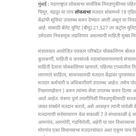
मुंबई :
महाराष्ट्रात लोकसभा सार्वत्रिक निवडणुकीच्या पहिल्
चिमूर, चंद्रपूर या पाच
लोकसभा
मतदार संघामध्ये 19 एप्र
केंद्रांची सुविधा उपलब्ध करुन देण्यात आली असून य
आहे. यासाठी बॅलेट युनिट (बीयु) 21,527 तर कंट्रोल यु
उमेदवार निवडणूक लढविणार असल्याची माहिती मुख्य नि
मंत्रालयात आयोजित पत्रकार परिषदेत चोक्कलिंगम बोलत 
कुलकर्णी, माहिती व जनसंपर्क महासंचालनालयाचे संचालक 
माहिती देताना चोक्कलिंगम म्हणाले, पहिल्या टप्प्यात
लागणारे साहित्य, साधनसामग्री मतदान केंद्रावर पुरवण्या
मतदार कर्मचारी व अधिकारीवर्ग उपलब्ध आहेत. तसेच पोली
रॅण्डमायझेशन ) करुन त्यांच्या सेवा उपलब्ध करुन दिल्य
आले आहेत. यंत्रणा पूर्ण तयारीनिशी निवडणुकीसाठी सज्ज
जास्त संख्येने मतदान करावे, असे आवाहन त्यांनी यावेळी क
मतदानाची सर्वसाधारण वेळ सकाळी 7 ते संध्याकाळी 6 व
आमगांव, आरमोरी, गडचिरोली, अहेरी या चार विधानसभा म
मोरगांव एका विधानसभा मतदारसंघात अशा एकूण पाच विधानस