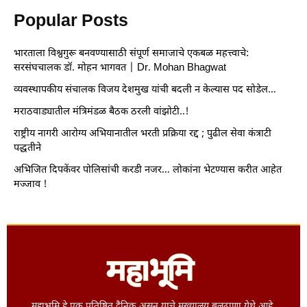
Popular Posts
भारताला विश्वगुरू बनवण्यासाठी संपूर्ण समाजाचे एकबळ महत्त्वाचे:
सरसंघचालक डॉ. मोहन भागवत | Dr. Mohan Bhagwat
व्यवस्थापकीय संचालक विजय देशमुख यांची बदली न केल्यास पद सोडेल…
मराठवाड्यातील मंत्रिमंडळ बैठक ठरली वांझोटी..!
राष्ट्रीय नागरी आरोग्य अभियानातील भरती प्रक्रिया रद्द ; पुढील सेवा कंत्राटी
पद्धतीने
अभिजित दिपकेंवर पोलिसांची करडी नजर… लोकांना भेटण्यास करीत आहेत
मज्जाव !
महाभूमि हे एक प्रतिष्ठित दैनिक असून याचे मुख्यालय बुलढाणा येथे आहे.