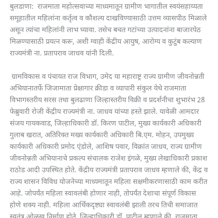
बुलडाणा: राजमाता महोत्सवाच्या माध्यमातून ग्रामीण भागातील स्वयंसहाय्यता
समूहातील महिलांना कर्तृत्व व कौशल्य दाखविण्यासाठी उत्तम व्यासपीठ मिळाले
असून त्यांचा महिलांनी लाभ घ्यावा. तसेच बचत गटांच्या उत्पादनांना बाजारपेठ
मिळण्यासाठी प्रयत्न करू, अशी ग्वाही केंद्रीय आयुष, आरोग्य व कुटुंब कल्याण
राज्यमंत्री ना. प्रतापराव जाधव यांनी दिली.
ग्रामविकास व पंचायत राज विभाग, उमेद या महाराष्ट्र राज्य ग्रामीण जीवनोन्नती
अभियानातर्फे जिजामाता प्रेक्षागार क्रीडा व व्यापारी संकुल येथे राजमाता
विभागस्तरीय सरस तथा बुलढाणा जिल्हास्तरीय विक्री व प्रदर्शनीचा शुभारंभ 28
फेब्रुवारी रोजी केंद्रीय राज्यमंत्री ना. जाधव यांच्या हस्ते झाले. यावेळी आमदार
संजय गायकवाड, जिल्हाधिकारी डॉ. किरण पाटील, मुख्य कार्यकारी अधिकारी
गुलाब खरात, अतिरिक्त मख्य कार्यकारी अधिकारी बि.एम. मोहन, उपमुख्य
कार्यकारी अधिकारी प्रमोद एंडोले, आशिष पवार, विक्रांत जाधव, राज्य ग्रामीण
जीवनोन्नती अभियानाचे प्रकल्प संचालक राजेश इंगळे, मुख्य लेखाधिकारी प्रकाश
राठोड आदी उपस्थित होते. केंद्रीय राज्यमंत्री प्रतापराव जाधव म्हणाले की, केंद्र व
राज्य शासन विविध योजनेच्या माध्यमातून महिला सक्षमीकरणासाठी काम करीत
आहे. जोपर्यंत महिला स्वावलंबी होणार नाही, तोपर्यंत देशाचा संपूर्ण विकास
होणे शक्य नाही. महिला आर्थिकदृष्ट्या स्वावलंबी झाली तरच तिची समाजात
स्वतंत्र ओळख निर्माण होते. जिल्हाधिकारी डॉ. पाटील म्हणाले की, राजमाता