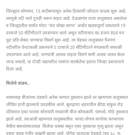
जिल्ह्यात सोमवार, 15 सप्टेंबरपासून अनेक ठिकाणी जोरदार पाऊस सुरू आहे.
त्यामुळे नदी नाले दुथडी भरून वाहत आहे. देऊळगांव राजा तालुक्यात असलेला
व जिल्ह्यातील सर्वात मोठा ‘संत चोखा सागर’ अर्थात खडकपूर्णा प्रकल्पाचे 19
दरवाजे 50 सेंटीमीटरने उघडण्यात आले असून नदीपात्रात 46 हजार 854 घन
फूट प्रति सेकंद पाण्याचा विसर्ग सुरू आहे. तर मेहकर तालुक्यात पैनगंगा
नदीवरील पेनटाकळी प्रकल्पाचे 5 दरवाजे 20 सेंटिमीटरने मंगळवारी सकाळी
उघडण्यात आले आहे. पाण्याची आवक पाहता विसर्ग कमी अथवा जास्त केला
जाऊ शकतो, या दोन्ही नद्यावरील गावांना सतर्कतेचा इशारा जिल्हा प्रशासनाने
दिला आहे.
विजेचे तांडव..
पवसासह वीजांच्या तंडवाने अनेक भागात नुकसान झाले तर खामगाव तालुक्यात
जीवित हानी झाल्याचे उघडकीस आले. बुलढाणा शहरातील क्रीडा संकुल रोड
परिसरात एका घरावर सोमवारी मध्यरात्री वीज कोसळली. यामध्ये, मोठे नुकसान
झाले आहे. त्याआधी खामगाव तालुक्यातील वरवट-शेगाव मार्गावर काथरगाव
येथील बसथांब्याजवळ विजेचा धक्का बसून एका युवकाचा मृत्यू झाला असून
दुसरा युवक गंभीर जखमी झाला आहे. योगेश भानुदास देवकुडे (वय २८, रा.