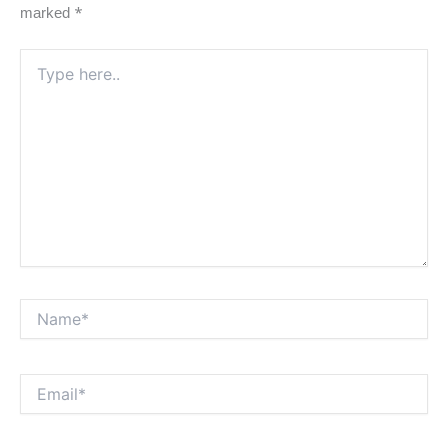
marked
*
Type
here..
Name*
Email*