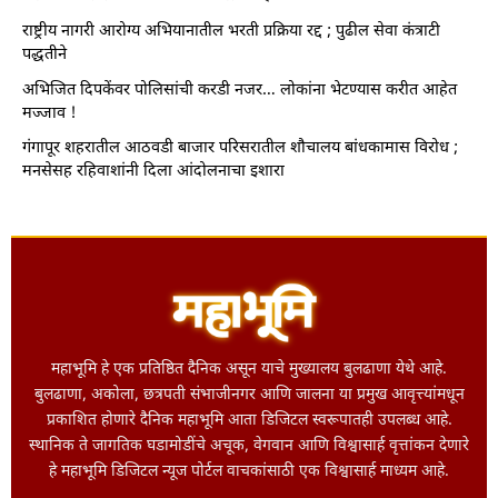
राष्ट्रीय नागरी आरोग्य अभियानातील भरती प्रक्रिया रद्द ; पुढील सेवा कंत्राटी
पद्धतीने
अभिजित दिपकेंवर पोलिसांची करडी नजर… लोकांना भेटण्यास करीत आहेत
मज्जाव !
गंगापूर शहरातील आठवडी बाजार परिसरातील शौचालय बांधकामास विरोध ;
मनसेसह रहिवाशांनी दिला आंदोलनाचा इशारा
महाभूमि हे एक प्रतिष्ठित दैनिक असून याचे मुख्यालय बुलढाणा येथे आहे.
बुलढाणा, अकोला, छत्रपती संभाजीनगर आणि जालना या प्रमुख आवृत्त्यांमधून
प्रकाशित होणारे दैनिक महाभूमि आता डिजिटल स्वरूपातही उपलब्ध आहे.
स्थानिक ते जागतिक घडामोडींचे अचूक, वेगवान आणि विश्वासार्ह वृत्तांकन देणारे
हे महाभूमि डिजिटल न्यूज पोर्टल वाचकांसाठी एक विश्वासार्ह माध्यम आहे.