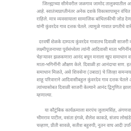
जिल्ह्याच्या सीमेवरील जळगाव जामोद तालुक्यातील आदिवास
आहे. स्वातंत्र्यप्राप्तीनंतर अनेक दशके विकासापासून वंच
राहिले. मात्र व्यवसायाला सामाजिक बांधिलकीची जोड देणा
यांनी कुंवरदेव गाव दत्तक घेतले. त्यामुळे गावात प्रगतीचे व
दरवर्षी शेळके दाम्पत्य कुंवरदेव गावातच दिवाळी साजरी 
लक्ष्मीपूजनाच्या पूर्वसंध्येला त्यांनी आदिवासी माता भगिनींन
चेहऱ्यावर झळकणारा आनंद बघून मनाला खूप समाधान 
माता-भगिनींनी औक्षण केले. दिवाळी हा आनंदाचा सण. इतर
समाधान मिळते, असे शिवसेना (उबाठा) चे जिल्हा समन्वयक त
शाहू परिवाराने आदिवासीबहुल कुंवरदेव गाव दत्तक घे
त्यांच्यासोबत दिवाळी साजरी केल्याने आनंद द्विगुणित झाला
म्हणाल्या.
या कौटुंबिक कार्यक्रमाला सरपंच जुलामसिंह, अंगणवा
भीमराव पाटील, वसंता इंगळे, शैलेश काकडे, संजय लोखंडे,
चव्हाण, प्रीती सावळे, सतीश बहुरुपी, नूतन वाघ आदी उपस्