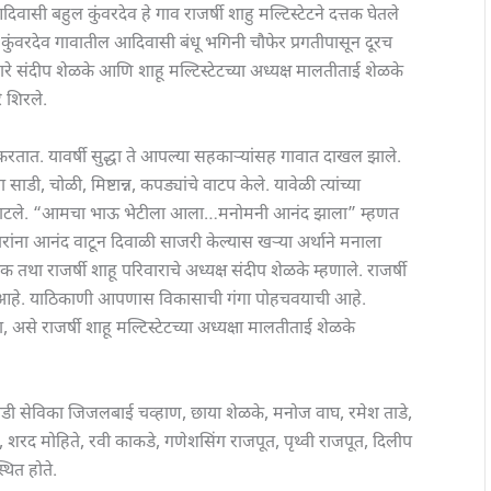
ी बहुल कुंवरदेव हे गाव राजर्षी शाहु मल्टिस्टेटने दत्तक घेतले
ित कुंवरदेव गावातील आदिवासी बंधू भगिनी चौफेर प्रगतीपासून दूरच
रे संदीप शेळके आणि शाहू मल्टिस्टेटच्या अध्यक्ष मालतीताई शेळके
ारे शिरले.
करतात. यावर्षी सुद्धा ते आपल्या सहकाऱ्यांसह गावात दाखल झाले.
ा साडी, चोळी, मिष्टान्न, कपड्यांचे वाटप केले. यावेळी त्यांच्या
वाटले. “आमचा भाऊ भेटीला आला…मनोमनी आनंद झाला” म्हणत
ांना आनंद वाटून दिवाळी साजरी केल्यास खऱ्या अर्थाने मनाला
था राजर्षी शाहू परिवाराचे अध्यक्ष संदीप शेळके म्हणाले. राजर्षी
तले आहे. याठिकाणी आपणास विकासाची गंगा पोहचवयाची आहे.
, असे राजर्षी शाहू मल्टिस्टेटच्या अध्यक्षा मालतीताई शेळके
डी सेविका जिजलबाई चव्हाण, छाया शेळके, मनोज वाघ, रमेश ताडे,
 शरद मोहिते, रवी काकडे, गणेशसिंग राजपूत, पृथ्वी राजपूत, दिलीप
थित होते.