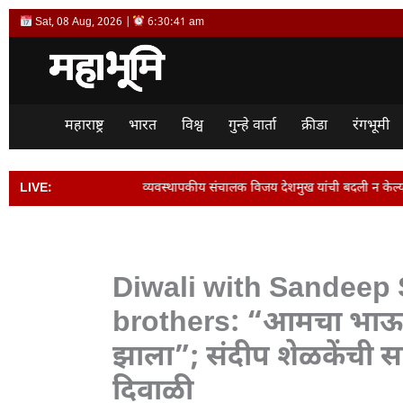
Skip
Sat, 08 Aug, 2026 |
6:30:42 am
to
content
महाराष्ट्र
भारत
विश्व
गुन्हे वार्ता
क्रीडा
रंगभूमी
व्यवस्थापकीय संचालक विजय देशमुख यांची बदली न केल्यास पद सोडेल… • मराठवाड्यातील
LIVE:
Diwali with Sandeep S
brothers: “आमचा भाऊ
झाला”; संदीप शेळकेंची स
दिवाळी