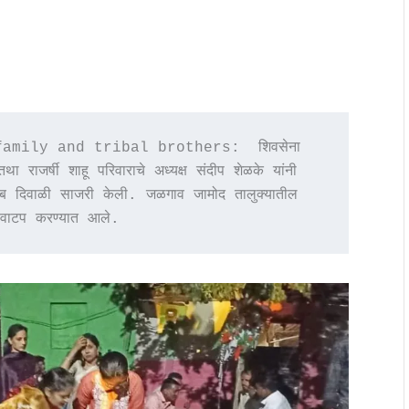
mily and tribal brothers:  शिवसेना 
था राजर्षी शाहू परिवाराचे अध्यक्ष संदीप शेळके यांनी 
ुंब दिवाळी साजरी केली. जळगाव जामोद तालुक्यातील 
े वाटप करण्यात आले.  