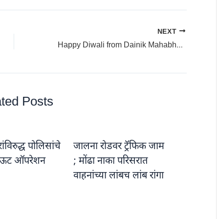
NEXT
Happy Diwali from Dainik Mahabhoomi Parivar: दैनिक महाभूमि परिवाराकडून दीपावलीच्या शुभेच्छा
ted Posts
विरुद्ध पोलिसांचे
जालना रोडवर ट्रॅफिक जाम
ऊट ऑपरेशन
; मोंढा नाका परिसरात
वाहनांच्या लांबच लांब रांगा