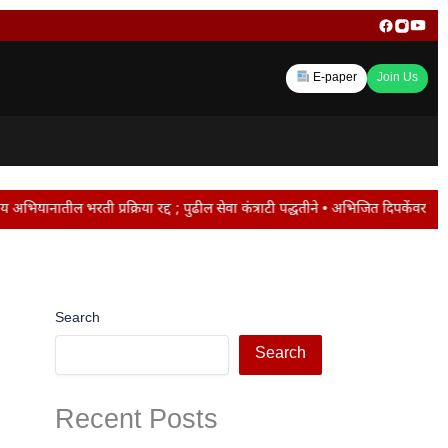
E-paper
Join Us
रिया रद्द ; पुढील सेवा कंत्राटी पद्धतीने • अभिजित दिपकेंवर पोलिसांची करडी नजर… 
Search
Search
Recent Posts