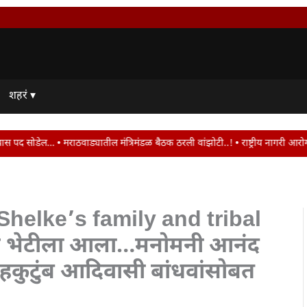
शहरं ▾
 मंत्रिमंडळ बैठक ठरली वांझोटी..! • राष्ट्रीय नागरी आरोग्य अभियानातील भरती प्रक्
helke’s family and tribal
 भेटीला आला…मनोमनी आनंद
हकुटुंब आदिवासी बांधवांसोबत