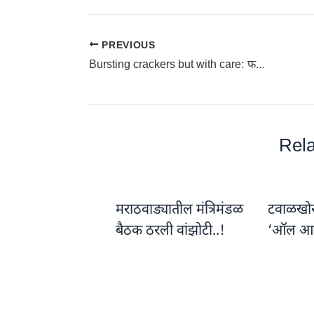
PREVIOUS
Bursting crackers but with care: फटाके फोडताय पण जरा सांभाळून; प्रदूषणाचा धमाका
Rela
मराठवाड्यातील मंत्रिमंडळ
टवाळखोरां
बैठक ठरली वांझोटी..!
‘ऑल आ