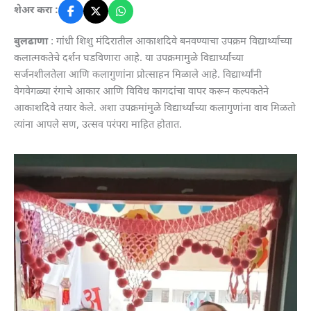
शेअर करा :
बुलढाणा
: गांधी शिशु मंदिरातील आकाशदिवे बनवण्याचा उपक्रम विद्यार्थ्यांच्या
कलात्मकतेचे दर्शन घडविणारा आहे. या उपक्रमामुळे विद्यार्थ्यांच्या
सर्जनशीलतेला आणि कलागुणांना प्रोत्साहन मिळाले आहे. विद्यार्थ्यांनी
वेगवेगळ्या रंगाचे आकार आणि विविध कागदांचा वापर करून कल्पकतेने
आकाशदिवे तयार केले. अशा उपक्रमांमुळे विद्यार्थ्यांच्या कलागुणांना वाव मिळतो
त्यांना आपले सण, उत्सव परंपरा माहित होतात.