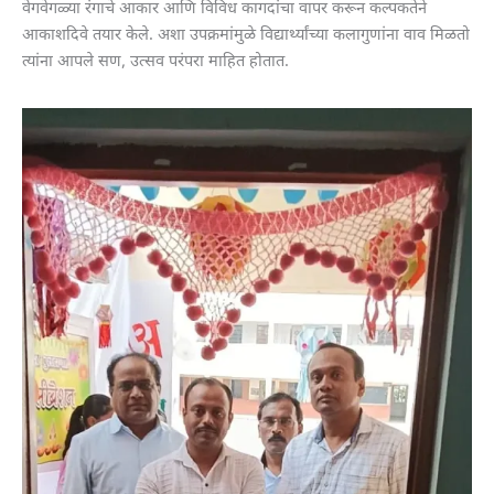
वेगवेगळ्या रंगाचे आकार आणि विविध कागदांचा वापर करून कल्पकतेने
आकाशदिवे तयार केले. अशा उपक्रमांमुळे विद्यार्थ्यांच्या कलागुणांना वाव मिळतो
त्यांना आपले सण, उत्सव परंपरा माहित होतात.