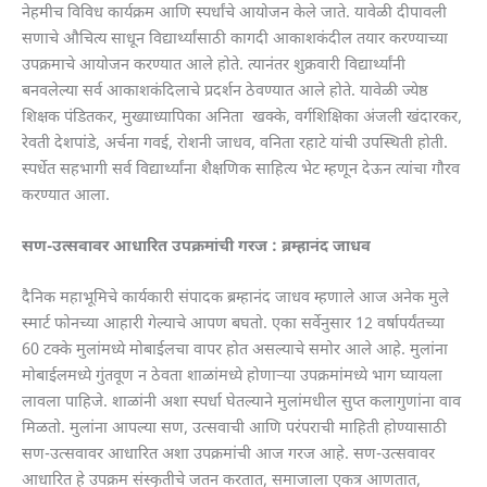
नेहमीच विविध कार्यक्रम आणि स्पर्धांचे आयोजन केले जाते. यावेळी दीपावली
सणाचे औचित्य साधून विद्यार्थ्यांसाठी कागदी आकाशकंदील तयार करण्याच्या
उपक्रमाचे आयोजन करण्यात आले होते. त्यानंतर शुक्रवारी विद्यार्थ्यांनी
बनवलेल्या सर्व आकाशकंदिलाचे प्रदर्शन ठेवण्यात आले होते. यावेळी ज्येष्ठ
शिक्षक पंडितकर, मुख्याध्यापिका अनिता खक्के, वर्गशिक्षिका अंजली खंदारकर,
रेवती देशपांडे, अर्चना गवई, रोशनी जाधव, वनिता रहाटे यांची उपस्थिती होती.
स्पर्धेत सहभागी सर्व विद्यार्थ्यांना शैक्षणिक साहित्य भेट म्हणून देऊन त्यांचा गौरव
करण्यात आला.
सण-उत्सवावर आधारित उपक्रमांची गरज : ब्रम्हानंद जाधव
दैनिक महाभूमिचे कार्यकारी संपादक ब्रम्हानंद जाधव म्हणाले आज अनेक मुले
स्मार्ट फोनच्या आहारी गेल्याचे आपण बघतो. एका सर्वेनुसार 12 वर्षापर्यंतच्या
60 टक्के मुलांमध्ये मोबाईलचा वापर होत असल्याचे समोर आले आहे. मुलांना
मोबाईलमध्ये गुंतवूण न ठेवता शाळांमध्ये होणाऱ्या उपक्रमांमध्ये भाग घ्यायला
लावला पाहिजे. शाळांनी अशा स्पर्धा घेतल्याने मुलांमधील सुप्त कलागुणांना वाव
मिळतो. मुलांना आपल्या सण, उत्सवाची आणि परंपराची माहिती होण्यासाठी
सण-उत्सवावर आधारित अशा उपक्रमांची आज गरज आहे. सण-उत्सवावर
आधारित हे उपक्रम संस्कृतीचे जतन करतात, समाजाला एकत्र आणतात,