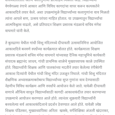
सर्जनशीलतेला आणि कलागुणांना प्रोत्साहन मिळाले आहे. विद्यार्थ्यांनी
वेगवेगळ्या रंगाचे आकार आणि विविध कागदांचा वापर करून कल्पकतेने
आकाशदिवे तयार केले. अशा उपक्रमांमुळे विद्यार्थ्यांच्या कलागुणांना वाव मिळतो
त्यांना आपले सण, उत्सव परंपरा माहित होतात. या उपक्रमातून विद्यार्थ्यांचा
आत्मविश्वास वाढतो, असे प्रतिपादन शिक्षण प्रसारक मंडळाचे सचिव मंगेश
वाघमारे यांनी केले.
ते बुलढाणा येथील गांधी शिशु मंदिरमध्ये दीपावली उत्सवानिमित्त आयोजित
आकाशदिवे बनवणे स्पर्धेच्या कार्यक्रमात बोलत होते. कार्यक्रमाला शिक्षण
प्रसारक मंडळाचे सचिव मंगेश वाघमारे यांच्यासह दैनिक महाभूमिचे कार्यकारी
संपादक ब्रह्मानंद जाधव, गांधी प्राथमिक शाळेचे मुख्याध्यापक काळे उपस्थित
होते. विद्यार्थ्यांनी शिक्षक आणि पालकांच्या मदतीने तयार केलेल्या रंगीबेरंगी
आकाश दिव्यांनी येथील गांधी शिशु मंदिर उजळून निघाले. गांधी शिशु मंदिरात
शैक्षणिक अभ्यासक्रमाबरोबरच विद्यार्थ्यांच्या सुप्त गुणांना वाव देण्यासाठी
नेहमीच विविध कार्यक्रम आणि स्पर्धांचे आयोजन केले जाते. यावेळी दीपावली
सणाचे औचित्य साधून विद्यार्थ्यांसाठी कागदी आकाशकंदील तयार करण्याच्या
उपक्रमाचे आयोजन करण्यात आले होते. त्यानंतर शुक्रवारी विद्यार्थ्यांनी
बनवलेल्या सर्व आकाशकंदिलाचे प्रदर्शन ठेवण्यात आले होते. यावेळी ज्येष्ठ
शिक्षक पंडितकर, मुख्याध्यापिका अनिता खक्के, वर्गशिक्षिका अंजली खंदारकर,