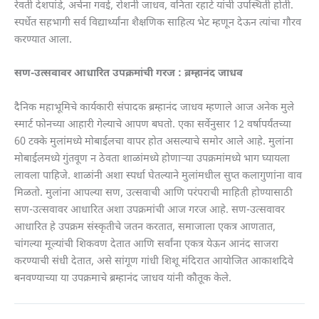
रेवती देशपांडे, अर्चना गवई, रोशनी जाधव, वनिता रहाटे यांची उपस्थिती होती.
स्पर्धेत सहभागी सर्व विद्यार्थ्यांना शैक्षणिक साहित्य भेट म्हणून देऊन त्यांचा गौरव
करण्यात आला.
सण-उत्सवावर आधारित उपक्रमांची गरज : ब्रम्हानंद जाधव
दैनिक महाभूमिचे कार्यकारी संपादक ब्रम्हानंद जाधव म्हणाले आज अनेक मुले
स्मार्ट फोनच्या आहारी गेल्याचे आपण बघतो. एका सर्वेनुसार 12 वर्षापर्यंतच्या
60 टक्के मुलांमध्ये मोबाईलचा वापर होत असल्याचे समोर आले आहे. मुलांना
मोबाईलमध्ये गुंतवूण न ठेवता शाळांमध्ये होणाऱ्या उपक्रमांमध्ये भाग घ्यायला
लावला पाहिजे. शाळांनी अशा स्पर्धा घेतल्याने मुलांमधील सुप्त कलागुणांना वाव
मिळतो. मुलांना आपल्या सण, उत्सवाची आणि परंपराची माहिती होण्यासाठी
सण-उत्सवावर आधारित अशा उपक्रमांची आज गरज आहे. सण-उत्सवावर
आधारित हे उपक्रम संस्कृतीचे जतन करतात, समाजाला एकत्र आणतात,
चांगल्या मूल्यांची शिकवण देतात आणि सर्वांना एकत्र येऊन आनंद साजरा
करण्याची संधी देतात, असे सांगूण गांधी शिशू मंदिरात आयोजित आकाशदिवे
बनवण्याच्या या उपक्रमाचे ब्रम्हानंद जाधव यांनी कौतूक केले.