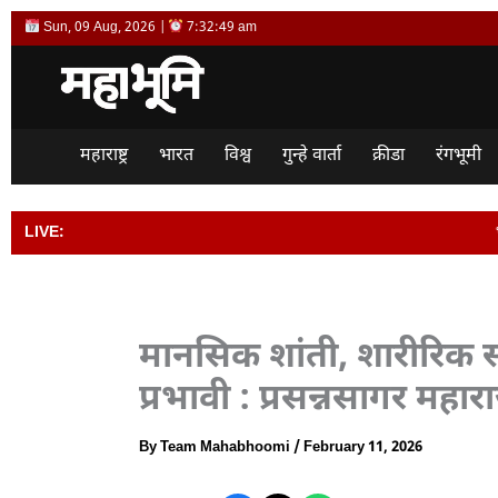
Skip
Sun, 09 Aug, 2026 |
7:32:50 am
to
content
महाराष्ट्र
भारत
विश्व
गुन्हे वार्ता
क्रीडा
रंगभूमी
LIVE:
भारताला विश्वगुरू बनवण्यास
मानसिक शांती, शारीरिक स्
प्रभावी : प्रसन्नसागर महार
By
Team Mahabhoomi
/
February 11, 2026