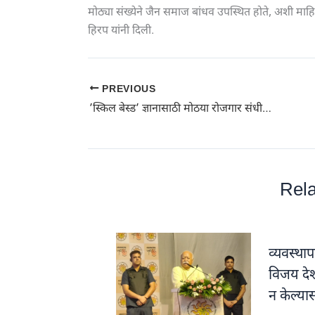
मोठ्या संख्येने जैन समाज बांधव उपस्थित होते, अशी माह
हिरप यांनी दिली.
PREVIOUS
’स्किल बेस्ड’ ज्ञानासाठी मोठया रोजगार संधी : जिल्हाधिकारी दिलीप स्वामी | विद्यापीठातील ’मेगा जॉब फेअर’ ला पदवीधारकांचा प्रतिसाद
Rela
व्यवस्थ
विजय दे
न केल्य