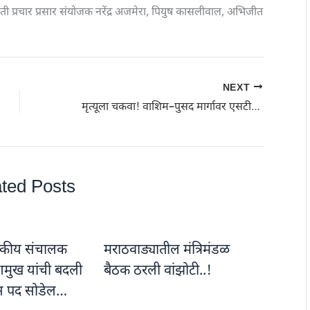
िती प्रचार प्रसार संयोजक नरेंद्र अजमेरा, पियुष कासलीवाल, अभिजीत
NEXT
मृत्यूला चकवा! वाशिम–पुसद मार्गावर एसटी बस उलटली; ३७ प्रवासी थोडक्यात बचावले
ted Posts
ापकीय संचालक
मराठवाड्यातील मंत्रिमंडळ
शमुख यांची बदली
बैठक ठरली वांझोटी..!
ास पद सोडेल…