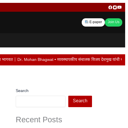
E-paper
Join Us
at • व्यवस्थापकीय संचालक विजय देशमुख यांची बदली न केल्यास पद सोडेल… • मराठवाड्य
Search
Search
Recent Posts