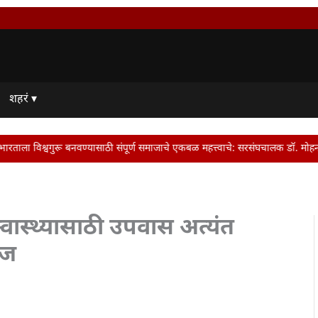
शहरं ▾
ाठी संपूर्ण समाजाचे एकबळ महत्त्वाचे: सरसंघचालक डॉ. मोहन भागवत | Dr. Mohan Bhagw
वास्थ्यासाठी उपवास अत्यंत
ाज