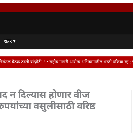
शहरं ▾
.! • राष्ट्रीय नागरी आरोग्य अभियानातील भरती प्रक्रिया रद्द ; पुढील सेवा कंत्राट
ाद न दिल्यास होणार वीज
पयांच्या वसुलीसाठी वरिष्ठ