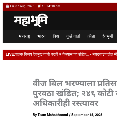
Skip
Fri, 07 Aug, 2026 |
10:34:39 pm
to
content
महाराष्ट्र
भारत
विश्व
गुन्हे वार्ता
क्रीडा
रंगभूमी
ुख यांची बदली न केल्यास पद सोडेल… • मराठवाड्यातील मंत्रिमंडळ बैठक ठरली वांझोटी.
LIVE:
वीज बिल भरण्याला प्रतिस
पुरवठा खंडित; २४६ कोटी रु
अधिकारीही रस्त्यावर
By
Team Mahabhoomi
/
September 15, 2025