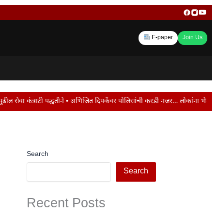
E-paper
Join Us
ी पद्धतीने • अभिजित दिपकेंवर पोलिसांची करडी नजर… लोकांना भेटण्यास करीत आहेत मज्
Search
Search
Recent Posts