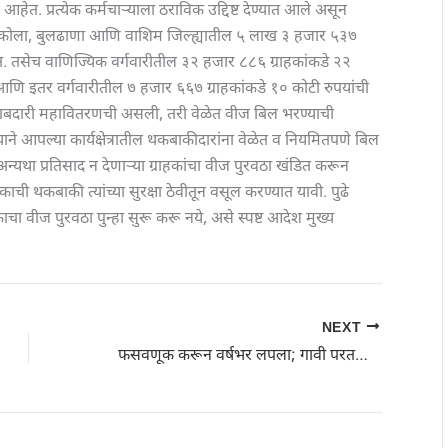
 आहेत. प्रत्येक कर्मचार्‍याला ठराविक उद्दिष्ट देण्यात आले असून
 अकोला, बुलढाणा आणि वाशिम जिल्ह्यातील ५ लाख ३ हजार ५३७
. तसेच वाणिज्यिक वर्गवारीतील ३२ हजार ८८६ ग्राहकांकडे २२
णि इतर वर्गवारीतील ७ हजार ६६७ ग्राहकांकडे १० कोटी रुपयांची
बाबदारी महावितरणची असली, तरी वेळेत वीज बिल भरण्याची
‍याने आपल्या कार्यक्षेत्रातील थकबाकीदारांना वेळेत व नियमितपणे बिल
न्यथा प्रतिसाद न देणाऱ्या ग्राहकांचा वीज पुरवठा खंडित करून
ाची थकबाकी त्यांच्या सुरक्षा ठेवीतून वसूल करण्यात यावी. पुढे
काचा वीज पुरवठा पुन्हा सुरू करू नये, असे स्पष्ट आदेश मुख्य
NEXT
फसवणूक करून वर्षभर लपला; गावी परतताच पोलिसांच्या जाळ्यात सापडला : रिसोड पोलिसांची कारवाई;आरोपी जळगाव जामोदातून जेरबंद