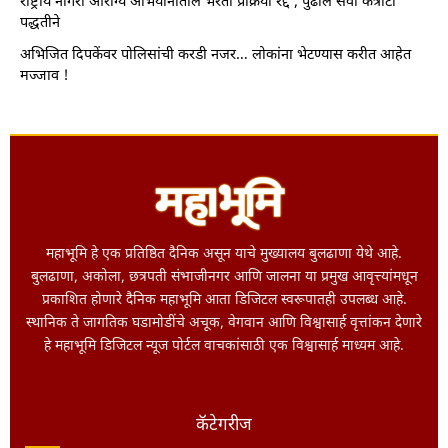
राष्ट्रीय नागरी आरोग्य अभियानातील भरती प्रक्रिया रद्द ; पुढील सेवा कंत्राटी
पद्धतीने
अभिजित दिपकेंवर पोलिसांची करडी नजर… लोकांना भेटण्यास करीत आहेत
मज्जाव !
महाभूमि हे एक प्रतिष्ठित दैनिक असून याचे मुख्यालय बुलढाणा येथे आहे.
बुलढाणा, अकोला, छत्रपती संभाजीनगर आणि जालना या प्रमुख आवृत्त्यांमधून
प्रकाशित होणारे दैनिक महाभूमि आता डिजिटल स्वरूपातही उपलब्ध आहे.
स्थानिक ते जागतिक घडामोडींचे अचूक, वेगवान आणि विश्वासार्ह वृत्तांकन देणारे
हे महाभूमि डिजिटल न्यूज पोर्टल वाचकांसाठी एक विश्वासार्ह माध्यम आहे.
कॅटेगरीज