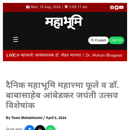
Skip
Mon, 10 Aug, 2026 |
2:09:18 am
to
content
☰
E-paper
Join Us
एकबळ महत्त्वाचे: सरसंघचालक डॉ. मोहन भागवत | Dr. Mohan Bhagwat • व्यवस्थापकीय सं
LIVE:
दैनिक महाभूमि महात्त्मा फूले व डाॅ.
बाबासाहेब आंबेडकर जयंती उत्सव
विशेषांक
By
Team Mahabhoomi
/
April 5, 2024