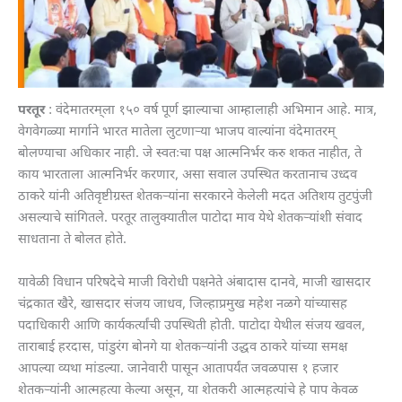
परतूर
: वंदेमातरम्‌ला १५० वर्ष पूर्ण झाल्याचा आम्हालाही अभिमान आहे. मात्र,
वेगवेगळ्या मार्गाने भारत मातेला लुटणाऱ्या भाजप वाल्यांना वंदेमातरम्
बोलण्याचा अधिकार नाही. जे स्वतःचा पक्ष आत्मनिर्भर करु शकत नाहीत, ते
काय भारताला आत्मनिर्भर करणार, असा सवाल उपस्थित करतानाच उध्दव
ठाकरे यांनी अतिवृष्टीग्रस्त शेतकऱ्यांना सरकारने केलेली मदत अतिशय तुटपुंजी
असल्याचे सांगितले. परतूर तालुक्यातील पाटोदा माव येथे शेतकऱ्यांशी संवाद
साधताना ते बोलत होते.
यावेळी विधान परिषदेचे माजी विरोधी पक्षनेते अंबादास दानवे, माजी खासदार
चंद्रकात खैरे, खासदार संजय जाधव, जिल्हाप्रमुख महेश नळगे यांच्यासह
पदाधिकारी आणि कार्यकर्त्यांची उपस्थिती होती. पाटोदा येथील संजय खवल,
ताराबाई हरदास, पांडुरंग बोनगे या शेतकऱ्यांनी उद्धव ठाकरे यांच्या समक्ष
आपल्या व्यथा मांडल्या. जानेवारी पासून आतापर्यंत जवळपास १ हजार
शेतकऱ्यांनी आत्महत्या केल्या असून, या शेतकरी आत्महत्यांचे हे पाप केवळ