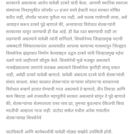
सरकारचे असल्याचा आरोप यावेळी ठाकरे यांनी केला. आगामी स्थानिक स्वराज्य
संस्थांच्या निवडणुकीत जोपर्यंत ५० हजार रुपये हेक्टरी मदत सरकार घोषित
करीत नाही, तोपर्यंत भाजपा युतीला मत नाही, असे फलक गावोगावी लावा, असे
आवाहन करून ठाकरे पुढे म्हणाले की, अन्यायाच्या विरोधात शेतकऱ्यांनी
सरकारवर धावून जाण्याची ही वेळ आहे. ही वेळ रडत बसण्याची नाही तर
लढण्याची असल्याचे यावेळी त्यांनी सांगितले. शिवसेनेच्या जिल्हाप्रमुख पदाची
जबाबदारी स्विकारल्यानंतर अल्पावधीत आपल्या कामाच्या माध्यमातून जिल्ह्यात
शिवसेनेचा झंझावात निर्माण केल्याबद्दल उद्धव ठाकरे यांनी जिल्हाप्रमुख महेश
नळगे याचे जाहीरपणे कौतूक केले. शिवसेनेची मुळे मजबूत असल्याने
गावखेड्यातल्या तरुणांचे पाठबळ असल्याने शिवसेनेला कुणीही संपवू शकत
नाही, असेही ठाकरे यावेळी म्हणाले. यावेळी अंबादास दानवे यांनी शेतकऱ्यांशी
संवाद साधला. संकट काळात शेतकऱ्यांना वाऱ्यावर सोडणाऱ्या सरकारच्या
विरोधात रूम्हणे हातात घेण्याची गरज असल्याचे ते म्हणाले, तीन तिघाडा आणि
काम बिघाडा असे राज्यातील महायुतीचे सरकार असल्याचे सांगून ते पुढे म्हणाले
की, शेतकऱ्यांच्या शेतमालाला रास्त भाव द्या, तुमच्या कुठल्याच पॅकेजची किंवा
मदतीची आम्हाला गरज नाही. पाटोदा सर्कल मधील अनेक गावातील
शेतकऱ्यांसह शिवसेनेचे
पदाधिकारी आणि कार्यकर्त्यांची यावेळी मोठ्या संख्येने उपस्थिती होती.