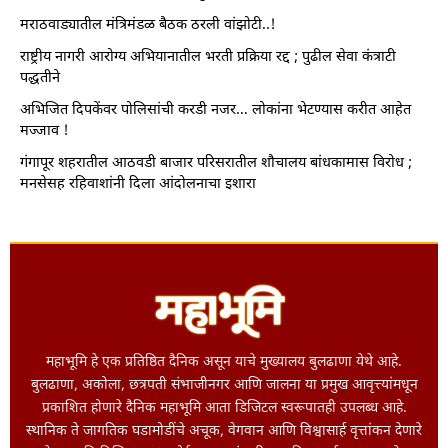
मराठवाड्यातील मंत्रिमंडळ बैठक ठरली वांझोटी..!
राष्ट्रीय नागरी आरोग्य अभियानातील भरती प्रक्रिया रद्द ; पुढील सेवा कंत्राटी
पद्धतीने
अभिजित दिपकेंवर पोलिसांची करडी नजर… लोकांना भेटण्यास करीत आहेत
मज्जाव !
गंगापूर शहरातील आठवडी बाजार परिसरातील शौचालय बांधकामास विरोध ;
मनसेसह रहिवाशांनी दिला आंदोलनाचा इशारा
महाभूमि हे एक प्रतिष्ठित दैनिक असून याचे मुख्यालय बुलढाणा येथे आहे.
बुलढाणा, अकोला, छत्रपती संभाजीनगर आणि जालना या प्रमुख आवृत्त्यांमधून
प्रकाशित होणारे दैनिक महाभूमि आता डिजिटल स्वरूपातही उपलब्ध आहे.
स्थानिक ते जागतिक घडामोडींचे अचूक, वेगवान आणि विश्वासार्ह वृत्तांकन देणारे