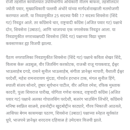
रोजी तहसील कार्यालयात उपविभागीय अधिकारी नीलम बाफना, तहसीलदार
ज्योती पवार, मुख्याधिकारी पल्लवी अंभोरे यांच्या मार्गदर्शनाखाली मतमोजणी
करण्यात आली. या निवडणुकीत 25 सदस्या पैकी 17 सदस्य शिवसेना (शिंदे
गट) निवडून आले. तर काँग्रेसचे चार, राष्ट्रवादी काँग्रेस (अजित पवार गट) पक्षाचे
दोन, शिवसेना (उबाठा), आणि भाजपचा एक नगरसेवक निवडून आला. या
निवडणुकीत नगराध्यक्षपदी शिवसेना (शिंदे गट) पक्षाच्या विद्या भूषण
कवसाणकर ह्या विजयी झाल्या.
पैठण नगरपालिका निवडणुकीत शिवसेना (शिंदे गट) पक्षाचे कविता शेखर शिंदे,
विलास केरू अडसूळ, वीर जितसिंग करकोटक, राजश्री राजू गायकवाड, ईश्वर
भाऊसाहेब दगडे, रासने सुनील भाऊसाहेब, संगीता ज्ञानेश्वर मापारी, वैशाली ईश्वर
परदेशीं, महेश रामनारायण मुंदडा, गोवर्धन हरभान टाक, मंगल सुनील हिंगे,
रुपाली संजय सोनारे, तुषार सूर्यभान पाटील, वीर अनिता रमेश, रफिक मुस्ताक
कादरी, पूजा शिवराज पारीख, योगिता गणेश वरकड, राष्ट्रवादी काँग्रेस (अजित
पवार गट) पक्षाचे अलका गोपालसिंग परदेशी, बजरंग भाउसिंग लिंभोरे, काँग्रेसचे
मनिषा स्वप्निल साळवे, हसनोद्दीन खुदबोद्दीन काट्यारे, गौरव भिकाजी आठवले,
आसिफा बेगम कासमखा पठाण, शिवसेना (उबाठा) पक्षाच्या स्नेहल सूर्यकांत
धुपे, भाजपचे ज्ञानेश्वर शरदराव दहिवाळ हे उमेदवार विजयी झाले.