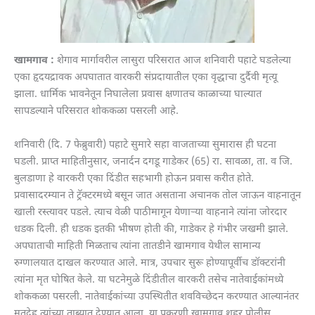
खामगाव :
शेगाव मार्गावरील लासुरा परिसरात आज शनिवारी पहाटे घडलेल्या
एका हृदयद्रावक अपघातात वारकरी संप्रदायातील एका वृद्धाचा दुर्दैवी मृत्यू
झाला. धार्मिक भावनेतून निघालेला प्रवास क्षणातच काळाच्या घाल्यात
सापडल्याने परिसरात शोककळा पसरली आहे.
शनिवारी (दि. 7 फेब्रुवारी) पहाटे सुमारे सहा वाजताच्या सुमारास ही घटना
घडली. प्राप्त माहितीनुसार, जनार्दन दगडू गाडेकर (65) रा. सावळा, ता. व जि.
बुलडाणा हे वारकरी एका दिंडीत सहभागी होऊन प्रवास करीत होते.
प्रवासादरम्यान ते ट्रॅक्टरमध्ये बसून जात असताना अचानक तोल जाऊन वाहनातून
खाली रस्त्यावर पडले. त्याच वेळी पाठीमागून येणाऱ्या वाहनाने त्यांना जोरदार
धडक दिली. ही धडक इतकी भीषण होती की, गाडेकर हे गंभीर जखमी झाले.
अपघाताची माहिती मिळताच त्यांना तातडीने खामगाव येथील सामान्य
रुग्णालयात दाखल करण्यात आले. मात्र, उपचार सुरू होण्यापूर्वीच डॉक्टरांनी
त्यांना मृत घोषित केले. या घटनेमुळे दिंडीतील वारकरी तसेच नातेवाईकांमध्ये
शोककळा पसरली. नातेवाईकांच्या उपस्थितीत शवविच्छेदन करण्यात आल्यानंतर
मृतदेह त्यांच्या ताब्यात देण्यात आला. या प्रकरणी खामगाव शहर पोलीस