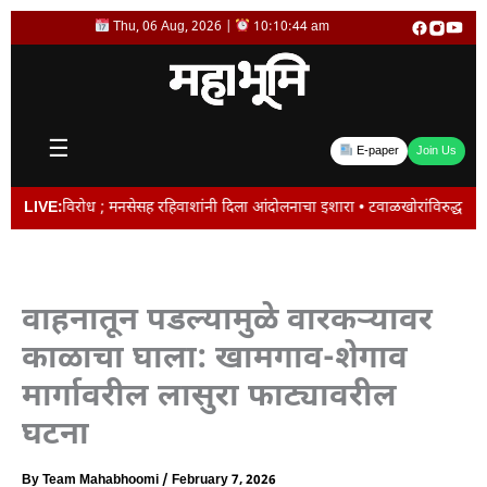
Skip
Thu, 06 Aug, 2026 |
10:10:44 am
to
content
☰
E-paper
Join Us
ध ; मनसेसह रहिवाशांनी दिला आंदोलनाचा इशारा • टवाळखोरांविरुद्ध पोलिसांचे ‘ऑल आऊट
LIVE:
वाहनातून पडल्यामुळे वारकऱ्यावर
काळाचा घाला: खामगाव-शेगाव
मार्गावरील लासुरा फाट्यावरील
घटना
By
Team Mahabhoomi
/
February 7, 2026