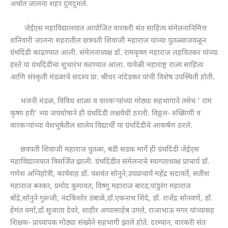
अर्थात जालना शहर दुमदुमले.
जेईएस महाविद्यालयात आयोजित वारकरी संत साहित्य संमेलनानिमित्त
शनिवारी जालना शहरातील छत्रपती शिवाजी महाराज यांच्या पुतळ्याजवळून
ग्रंथदिंडी काढण्यात आली. संमेलनाध्यक्ष डॉ. रामकृष्ण महाराज लहवितकर यांच्या
हस्ते या ग्रंथदिंडीचा शुभारंभ करण्यात आला. यावेळी महाराष्ट्र राज्य साहित्य
आणि संस्कृती मंडळाचे सदस्य प्रा. श्रीधर नांदेडकर यांची विशेष उपस्थिती होती.
भजनी मंडळ, विविध शाळा व वारकऱ्यांच्या मोठ्या सहभागाने तसेच ‘ राम
कृष्ण हरी’ च्या जयघोषाने ही ग्रंथदिंडी लक्षवेधी ठरली. विठ्ठल- रुख्मिणी व
वारकऱ्यांच्या वेशभूषेतील शालेय विद्यार्थी या ग्रंथदिंडीचे आकर्षण ठरले.
छत्रपती शिवाजी महाराज पुतळा, बडी सडक मार्गे ही ग्रंथदिंडी जेईएस
महाविद्यालयात विसर्जित झाली. ग्रंथदिंडीत संमेलनाचे स्वागताध्यक्ष प्राचार्य डॉ.
गणेश अग्निहोत्री, कार्यवाह डॉ. यशवंत सोनुने,उपप्राचार्य महेंद्र सदावर्ते, सतीश
महाराज बनकर, प्रमोद कुमावत, विष्णु महाराज बारड,पांडुरंग महाराज
बोंद्रे,सोनुने गुरूजी, नंदकिशोर डंबाळे,डॉ.एकनाथ शिंदे, डॉ. राजेंद्र सोनवणे, डॉ.
हेमंत वर्मा,डॉ.सुजाता देवरे, शाहीर अप्पासाहेब उगले, राजाभाऊ मगर यांच्यासह
शिक्षक- प्राध्यापक मोठ्या संख्येने सहभागी झाले होते. दरम्यान, वारकरी संत