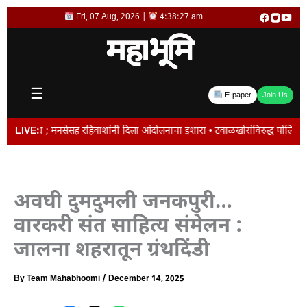
Skip
Fri, 07 Aug, 2026 |
4:38:27 am
to
content
☰
E-paper
Join Us
नसेसह रहिवाशांनी दिला आंदोलनाचा इशारा • टवाळखोरांविरुद्ध पोलिसांचे ‘ऑल आऊट ऑपरे
LIVE:
अवघी दुमदुमली जनकपुरी…
वारकरी संत साहित्य संमेलन :
जालना शहरातून ग्रंथदिंडी
By
Team Mahabhoomi
/
December 14, 2025