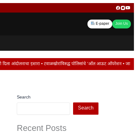
E-paper
Join Us
टवाळखोरांविरुद्ध पोलिसांचे ‘ऑल आऊट ऑपरेशन • जालना रोडवर ट्रॅफिक जाम ; मोंढा नाक
Search
Search
Recent Posts