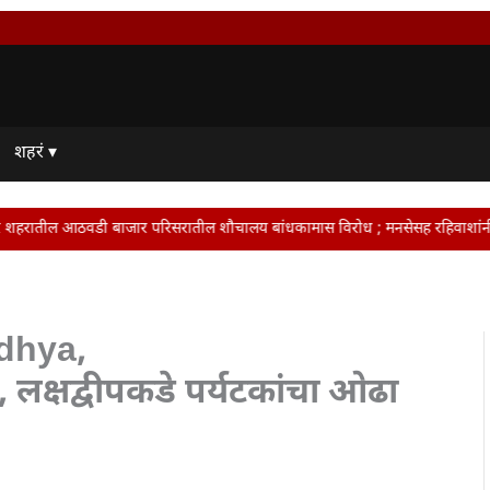
शहरं ▾
र परिसरातील शौचालय बांधकामास विरोध ; मनसेसह रहिवाशांनी दिला आंदोलनाचा इशारा • 
odhya,
क्षद्वीपकडे पर्यटकांचा ओढा