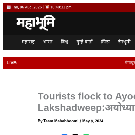
Skip
Thu, 06 Aug, 2026 |
10:40:34 pm
to
content
महाराष्ट्र
भारत
विश्व
गुन्हे वार्ता
क्रीडा
रंगभूमी
LIVE:
गंगापूर शहरातील आठवडी बाजा
Tourists flock to Ay
Lakshadweep:अयोध्या, ल
By
Team Mahabhoomi
/
May 8, 2024