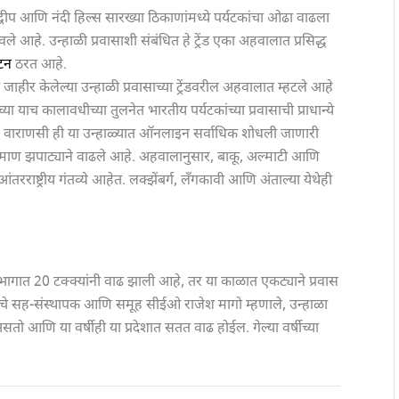
षद्वीप आणि नंदी हिल्स सारख्या ठिकाणांमध्ये पर्यटकांचा ओढा वाढला
े आहे. उन्हाळी प्रवासाशी संबंधित हे ट्रेंड एका अहवालात प्रसिद्ध
यटन
ठरत आहे.
 जाहीर केलेल्या उन्हाळी प्रवासाच्या ट्रेंडवरील अहवालात म्हटले आहे
ीच्या याच कालावधीच्या तुलनेत भारतीय पर्यटकांच्या प्रवासाची प्राधान्ये
 आणि वाराणसी ही या उन्हाळ्यात ऑनलाइन सर्वाधिक शोधली जाणारी
चे प्रमाण झपाट्याने वाढले आहे. अहवालानुसार, बाकू, अल्माटी आणि
रराष्ट्रीय गंतव्ये आहेत. लक्झेंबर्ग, लँगकावी आणि अंताल्या येथेही
 विभागात 20 टक्क्यांनी वाढ झाली आहे, तर या काळात एकट्याने प्रवास
रिपचे सह-संस्थापक आणि समूह सीईओ राजेश मागो म्हणाले, उन्हाळा
ाही असतो आणि या वर्षीही या प्रदेशात सतत वाढ होईल. गेल्या वर्षीच्या