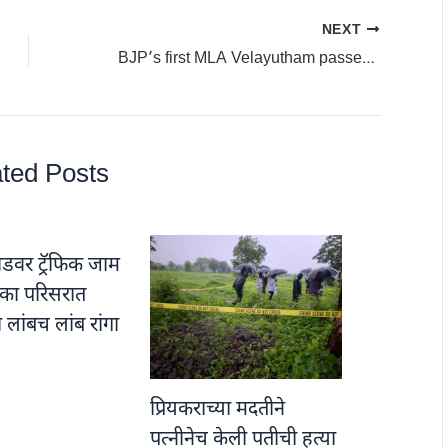
NEXT
BJP’s first MLA Velayutham passed away: भाजपचे पहिले आमदार वेलयुथम यांचे निधन
ted Posts
डवर ट्रॅफिक जाम
नाका परिसरात
ा लांबच लांब रांगा
प्रियकराच्या मदतीने
पत्नीनेच केली पतीची हत्या