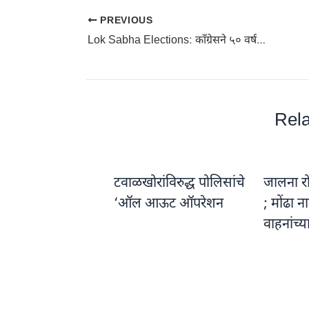
PREVIOUS
Lok Sabha Elections: काँग्रेसने ५० वर्ष केवळ गरिबी हटावचे नारे दिले : नरेंद्र मोदींचे टीकास्त्र
Rela
टवाळखोरांविरुद्ध पोलिसांचे
जालना रो
‘ऑल आऊट ऑपरेशन
; मोंढा 
वाहनांच्य