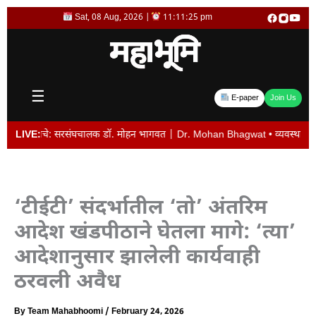
Skip
Sat, 08 Aug, 2026 |
11:11:25 pm
to
content
☰
E-paper
Join Us
त्वाचे: सरसंघचालक डॉ. मोहन भागवत | Dr. Mohan Bhagwat • व्यवस्थापकीय संचालक विजय
LIVE:
‘टीईटी’ संदर्भातील ‘तो’ अंतरिम
आदेश खंडपीठाने घेतला मागे: ‘त्या’
आदेशानुसार झालेली कार्यवाही
ठरवली अवैध
By
Team Mahabhoomi
/
February 24, 2026