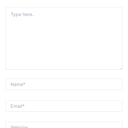
Type
here..
Name*
Email*
Website