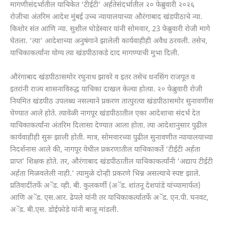
मागणीसंदर्भातील याचिकेत ‘टीईटी’ अर्हतेसंदर्भातील २० फेब्रुवारी २०२६
रोजीचा अंतरिम आदेश मुंबई उच्च न्यायालयाच्या औरंगाबाद खंडपीठाचे न्या.
किशोर संत आणि न्या. सुशील घोडेस्वार यांनी सोमवार, 23 फेब्रुवारी रोजी मागे
घेतला. ‘त्या’ आदेशाच्या अनुषंगाने झालेली कार्यवाहीही अवैध ठरवली. तसेच,
याचिकाकर्त्यांना योग्य त्या खंडपीठाकडे दाद मागण्याची मुभा दिली.
औरंगाबाद खंडपीठासमोर रघुनाथ झावरे व इतर तसेच धनसिंग राजपूत व
इतरांनी राज्य शासनाविरुद्ध याचिका दाखल केल्या होत्या. २० फेब्रुवारी रोजी
नियमित खंडपीठ उपलब्ध नसल्याने प्रकरण तात्पुरत्या खंडपीठासमोर सुनावणीस
घेण्यात आले होते. त्यावेळी नागपूर खंडपीठातील एका आदेशाचा संदर्भ देत
याचिकाकर्त्यांना अंतरिम दिलासा देण्यात आला होता. त्या आदेशानुसार पुढील
कार्यवाहीही सुरू झाली होती. मात्र, सोमवारच्या पुढील सुनावणीत न्यायालयाच्या
निदर्शनास आले की, नागपूर येथील प्रकरणातील याचिकाकर्ते ‘टीईटी अर्हता
प्राप्त’ शिक्षक होते. तर, औरंगाबाद खंडपीठातील याचिकाकर्त्यांनी ‘अद्याप टीईटी
अर्हता मिळवलेली नाही.’ त्यामुळे दोन्ही प्रकरणे भिन्न असल्याचे स्पष्ट झाले.
प्रतिवादींतर्फे अॅड. व्ही. बी. कुलकर्णी (अॅड. शांतनू देशपांडे यांच्यामार्फत)
आणि अॅड. एस.आर. ढेपले यांनी तर याचिकाकर्त्यातर्फे अॅड. एन.पी. घनवट,
अॅड. बी.एस. डोईफोडे यांनी बाजू मांडली.