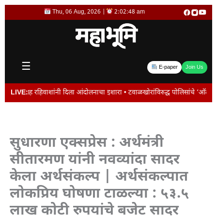
Skip
Thu, 06 Aug, 2026 |
2:02:49 am
to
content
☰
E-paper
Join Us
शांनी दिला आंदोलनाचा इशारा • टवाळखोरांविरुद्ध पोलिसांचे ‘ऑल आऊट ऑपरेशन • जालना 
LIVE:
सुधारणा एक्सप्रेस : अर्थमंत्री
सीतारमण यांनी नवव्यांदा सादर
केला अर्थसंकल्प | अर्थसंकल्पात
लोकप्रिय घोषणा टाळल्या : ५३.५
लाख कोटी रुपयांचे बजेट सादर