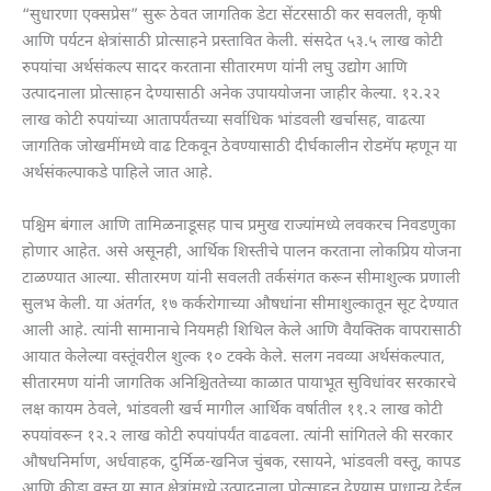
“सुधारणा एक्सप्रेस” सुरू ठेवत जागतिक डेटा सेंटरसाठी कर सवलती, कृषी
आणि पर्यटन क्षेत्रांसाठी प्रोत्साहने प्रस्तावित केली. संसदेत ५३.५ लाख कोटी
रुपयांचा अर्थसंकल्प सादर करताना सीतारमण यांनी लघु उद्योग आणि
उत्पादनाला प्रोत्साहन देण्यासाठी अनेक उपाययोजना जाहीर केल्या. १२.२२
लाख कोटी रुपयांच्या आतापर्यंतच्या सर्वाधिक भांडवली खर्चासह, वाढत्या
जागतिक जोखमींमध्ये वाढ टिकवून ठेवण्यासाठी दीर्घकालीन रोडमॅप म्हणून या
अर्थसंकल्पाकडे पाहिले जात आहे.
पश्चिम बंगाल आणि तामिळनाडूसह पाच प्रमुख राज्यांमध्ये लवकरच निवडणुका
होणार आहेत. असे असूनही, आर्थिक शिस्तीचे पालन करताना लोकप्रिय योजना
टाळण्यात आल्या. सीतारमण यांनी सवलती तर्कसंगत करून सीमाशुल्क प्रणाली
सुलभ केली. या अंतर्गत, १७ कर्करोगाच्या औषधांना सीमाशुल्कातून सूट देण्यात
आली आहे. त्यांनी सामानाचे नियमही शिथिल केले आणि वैयक्तिक वापरासाठी
आयात केलेल्या वस्तूंवरील शुल्क १० टक्के केले. सलग नवव्या अर्थसंकल्पात,
सीतारमण यांनी जागतिक अनिश्चिततेच्या काळात पायाभूत सुविधांवर सरकारचे
लक्ष कायम ठेवले, भांडवली खर्च मागील आर्थिक वर्षातील ११.२ लाख कोटी
रुपयांवरून १२.२ लाख कोटी रुपयांपर्यंत वाढवला. त्यांनी सांगितले की सरकार
औषधनिर्माण, अर्धवाहक, दुर्मिळ-खनिज चुंबक, रसायने, भांडवली वस्तू, कापड
आणि क्रीडा वस्तू या सात क्षेत्रांमध्ये उत्पादनाला प्रोत्साहन देण्यास प्राधान्य देईल.