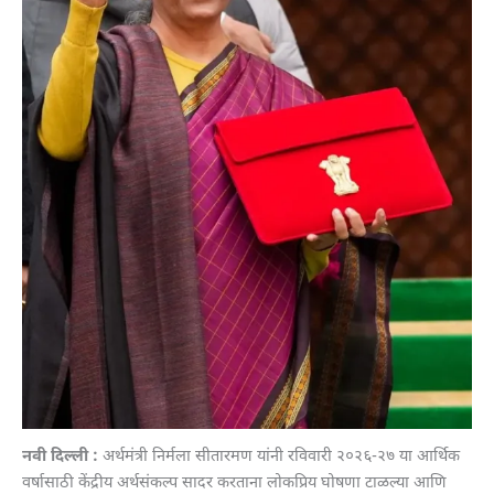
नवी दिल्ली :
अर्थमंत्री निर्मला सीतारमण यांनी रविवारी २०२६-२७ या आर्थिक
वर्षासाठी केंद्रीय अर्थसंकल्प सादर करताना लोकप्रिय घोषणा टाळल्या आणि