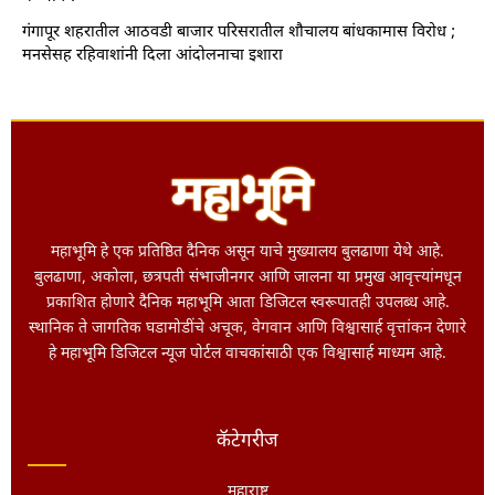
गंगापूर शहरातील आठवडी बाजार परिसरातील शौचालय बांधकामास विरोध ;
मनसेसह रहिवाशांनी दिला आंदोलनाचा इशारा
महाभूमि हे एक प्रतिष्ठित दैनिक असून याचे मुख्यालय बुलढाणा येथे आहे.
बुलढाणा, अकोला, छत्रपती संभाजीनगर आणि जालना या प्रमुख आवृत्त्यांमधून
प्रकाशित होणारे दैनिक महाभूमि आता डिजिटल स्वरूपातही उपलब्ध आहे.
स्थानिक ते जागतिक घडामोडींचे अचूक, वेगवान आणि विश्वासार्ह वृत्तांकन देणारे
हे महाभूमि डिजिटल न्यूज पोर्टल वाचकांसाठी एक विश्वासार्ह माध्यम आहे.
कॅटेगरीज
महाराष्ट्र