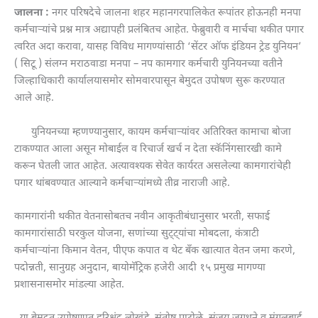
जालना :
नगर परिषदेचे जालना शहर महानगरपालिकेत रूपांतर होऊनही मनपा
कर्मचाऱ्यांचे प्रश्न मात्र अद्यापही प्रलंबितच आहेत. फेब्रुवारी व मार्चचा थकीत पगार
त्वरित अदा करावा, यासह विविध मागण्यांसाठी ‘सेंटर ऑफ इंडियन ट्रेड युनियन’
( सिटू ) संलग्न मराठवाडा मनपा – नप कामगार कर्मचारी युनियनच्या वतीने
जिल्हाधिकारी कार्यालयासमोर सोमवारपासून बेमुदत उपोषण सुरू करण्यात
आले आहे.
युनियनच्या म्हणण्यानुसार, कायम कर्मचाऱ्यांवर अतिरिक्त कामाचा बोजा
टाकण्यात आला असून मोबाईल व रिचार्ज खर्च न देता स्कॅनिंगसारखी कामे
करून घेतली जात आहेत. अत्यावश्यक सेवेत कार्यरत असलेल्या कामगारांचेही
पगार थांबवण्यात आल्याने कर्मचाऱ्यांमध्ये तीव्र नाराजी आहे.
कामगारांनी थकीत वेतनासोबतच नवीन आकृतीबंधानुसार भरती, सफाई
कामगारांसाठी घरकुल योजना, सणांच्या सुट्ट्यांचा मोबदला, कंत्राटी
कर्मचाऱ्यांना किमान वेतन, पीएफ कपात व थेट बँक खात्यात वेतन जमा करणे,
पदोन्नती, सानुग्रह अनुदान, बायोमॅट्रिक हजेरी आदी १५ प्रमुख मागण्या
प्रशासनासमोर मांडल्या आहेत.