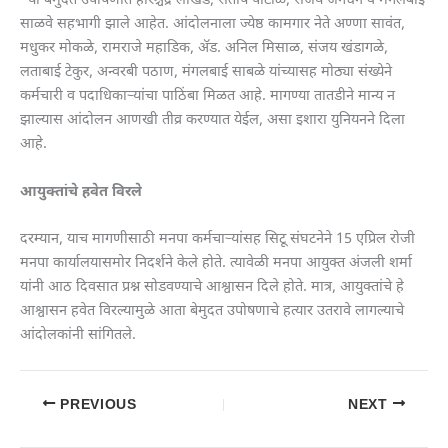
या बेमुदत उपोषणात हरिश्चंद्र लोखंडे, संतोष पाटोळे, संजय जगधने व मंगलबाई
साळवे सहभागी झाले आहेत. आंदोलनाला ज्येष्ठ कामगार नेते अण्णा सावंत,
मधुकर मोकळे, रामराजे महाडिक, ॲड. अनिल मिसाळ, संजय खंडागळे,
लताबाई टेकुर, अन्वरबी पठाण, मंगलबाई साबळे यांच्यासह मोठ्या संख्येने
कर्मचारी व पदाधिकाऱ्यांचा पाठिंबा मिळत आहे. मागण्या तातडीने मान्य न
झाल्यास आंदोलन आणखी तीव्र करण्यात येईल, असा इशारा युनियनने दिला
आहे.
आयुक्तांचे हवेत विरले
दरम्यान, याच मागणीसाठी मनपा कर्मचाऱ्यांसह सिटू संघटनेने 15 एप्रिल रोजी
मनपा कार्यालयासमोर निदर्शने केले होते. त्यावेळी मनपा आयुक्त अंजली शर्मा
यांनी आठ दिवसात प्रश्न सोडवण्याचे आश्वासन दिले होते. मात्र, आयुक्तांचे हे
आश्वासन हवेत विरल्यामुळे आता बेमुदत उपोषणाचे हत्यार उतरावे लागल्याचे
आंदोलकांनी सांगितले.
PREVIOUS
NEXT