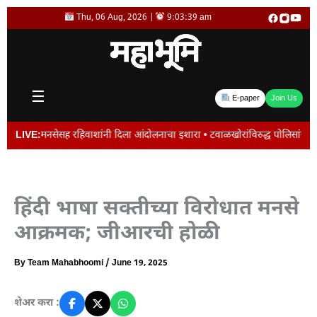
Skip
Thu, 06 Aug, 2026 |
9:03:39 am
to
content
☰
E-paper
Join Us
सह रहिवाशांनी दिला आंदोलनाचा इशारा • टवाळखोरांविरुद्ध पोलिसांचे ‘ऑल आऊट ऑपरेशन 
LIVE:
हिंदी भाषा सक्तीच्या विरोधात मनसे
आक्रमक; जीआरची होळी
By
Team Mahabhoomi
/
June 19, 2025
शेअर करा :