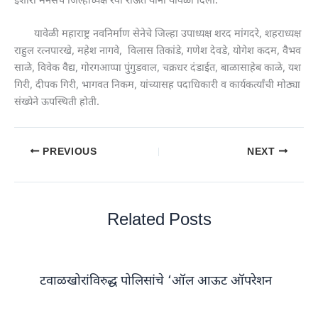
इशारा मनसेचे जिल्हाध्यक्ष रवी राऊत यांनी यावेळी दिला.
यावेळी महाराष्ट्र नवनिर्माण सेनेचे जिल्हा उपाध्यक्ष शरद मांगदरे, शहराध्यक्ष
राहुल रत्नपारखे, महेश नागवे, विलास तिकांडे, गणेश देवडे, योगेश कदम, वैभव
साळे, विवेक वैद्य, गोरगआप्पा पुंगुडवाल, चक्रधर दंडाईत, बाळासाहेब काळे, यश
गिरी, दीपक गिरी, भागवत निकम, यांच्यासह पदाधिकारी व कार्यकर्त्यांची मोठ्या
संख्येने ऊपस्थिती होती.
PREVIOUS
NEXT
Related Posts
टवाळखोरांविरुद्ध पोलिसांचे ‘ऑल आऊट ऑपरेशन