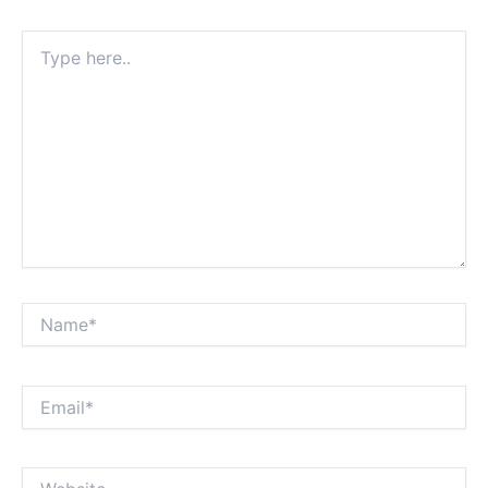
Type
here..
Name*
Email*
Website