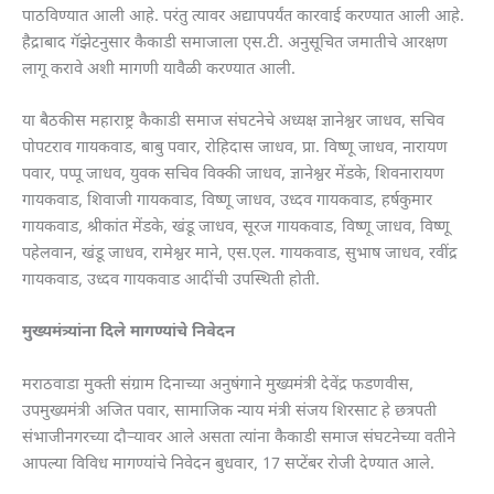
पाठविण्यात आली आहे. परंतु त्यावर अद्यापपर्यंत कारवाई करण्यात आली आहे.
हैद्राबाद गॅझेटनुसार कैकाडी समाजाला एस.टी. अनुसूचित जमातीचे आरक्षण
लागू करावे अशी मागणी यावैळी करण्यात आली.
या बैठकीस महाराष्ट्र कैकाडी समाज संघटनेचे अध्यक्ष ज्ञानेश्वर जाधव, सचिव
पोपटराव गायकवाड, बाबु पवार, रोहिदास जाधव, प्रा. विष्णू जाधव, नारायण
पवार, पप्पू जाधव, युवक सचिव विक्की जाधव, ज्ञानेश्वर मेंडके, शिवनारायण
गायकवाड, शिवाजी गायकवाड, विष्णू जाधव, उध्दव गायकवाड, हर्षकुमार
गायकवाड, श्रीकांत मेंडके, खंडू जाधव, सूरज गायकवाड, विष्णू जाधव, विष्णू
पहेलवान, खंडू जाधव, रामेश्वर माने, एस.एल. गायकवाड, सुभाष जाधव, रवींद्र
गायकवाड, उध्दव गायकवाड आदींची उपस्थिती होती.
मुख्यमंत्र्यांना दिले मागण्यांचे निवेदन
मराठवाडा मुक्ती संग्राम दिनाच्या अनुषंगाने मुख्यमंत्री देवेंद्र फडणवीस,
उपमुख्यमंत्री अजित पवार, सामाजिक न्याय मंत्री संजय शिरसाट हे छत्रपती
संभाजीनगरच्या दौऱ्यावर आले असता त्यांना कैकाडी समाज संघटनेच्या वतीने
आपल्या विविध मागण्यांचे निवेदन बुधवार, 17 सप्टेंबर रोजी देण्यात आले.