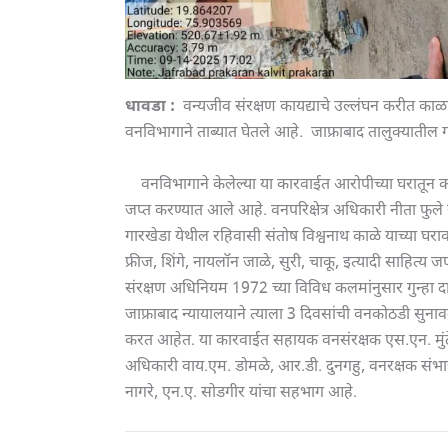
धावडा :
वन्यजीव संरक्षण कायद्याचे उल्लंघन करीत क
वनविभागाने ताब्यात घेतले आहे. जाफ्राबाद तालुक्याती
वनविभागाने केलेल्या या कारवाईत आरोपीच्या घरातून का
जप्त करण्यात आले आहे. वनपरिक्षेत्र अधिकारी नीता फुले
गारखेडा येथील रहिवासी संतोष विश्वनाथ काळे याच्या घराव
फ्रीज, शिंगे, नायलॉन जाळे, सुरी, चाकू, इत्यादी साहित्य
संरक्षण अधिनियम 1972 च्या विविध कलमांनुसार गुन्
जाफ्राबाद न्यायालयाने त्याला 3 दिवसांची वनकोठडी सुनाव
करत आहेत. या कारवाईत सहायक वनसंरक्षक एस.एन. मुंढे या
अधिकारी वाय.एम. डोमळे, आर.डी. दुनगहु, वनरक्षक संभाजी
नागरे, एन.ए. सोडगीर यांचा सहभाग आहे.