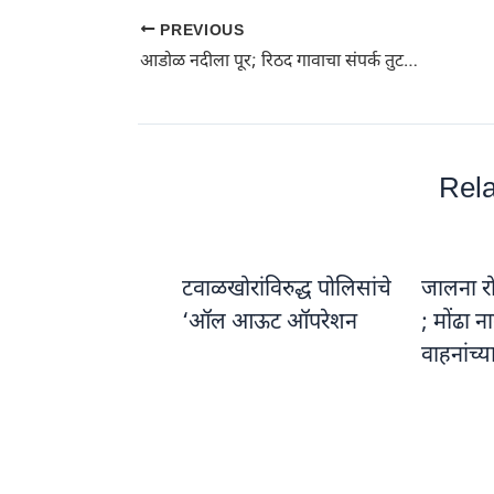
PREVIOUS
आडोळ नदीला पूर; रिठद गावाचा संपर्क तुटला: पुलांवरून वाहिले पाणी, शेतपिकांचे नुकसान
Rela
टवाळखोरांविरुद्ध पोलिसांचे
जालना रो
‘ऑल आऊट ऑपरेशन
; मोंढा 
वाहनांच्य