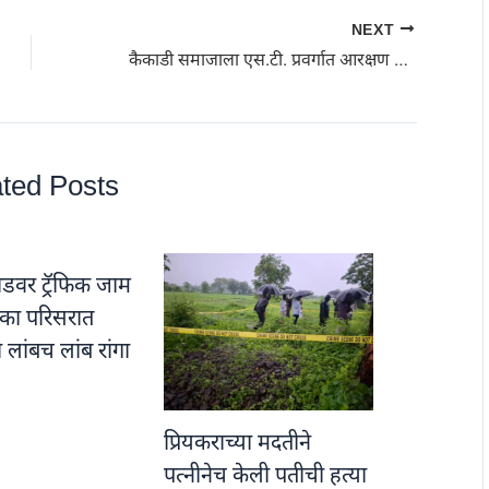
NEXT
कैकाडी समाजाला एस.टी. प्रवर्गात आरक्षण द्या; कैकाडी समाजाच्या बैठकीत एकमुखी मागणी
ted Posts
डवर ट्रॅफिक जाम
नाका परिसरात
ा लांबच लांब रांगा
प्रियकराच्या मदतीने
पत्नीनेच केली पतीची हत्या