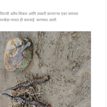
ाळविटाची अवैध शिकार आणि तस्करी करणाऱ्या एका जणाला
ल गारखेडा गावात ही कारवाई करण्यात आली.