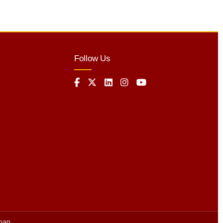
Follow Us
map