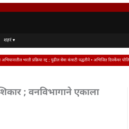
शहरं ▾
क्रिया रद्द ; पुढील सेवा कंत्राटी पद्धतीने • अभिजित दिपकेंवर पोलिसांची करडी नजर
 शिकार ; वनविभागाने एकाला