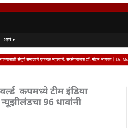
शहरं ▾
ळ महत्त्वाचे: सरसंघचालक डॉ. मोहन भागवत | Dr. Mohan Bhagwat • व्यवस्थापकीय संचाल
र्ल्ड कपमध्ये टीम इंडिया
 न्यूझीलंडचा 96 धावांनी