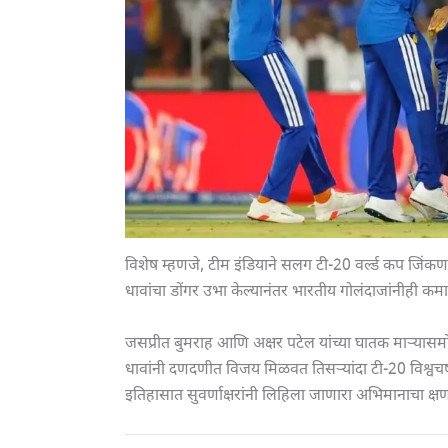
विशेष म्हणजे, टीम इंडियाने सलग टी-20 वर्ल्ड कप जिं
धावांचा डोंगर उभा केल्यानंतर भारतीय गोलंदाजांनीही 
जसप्रीत बुमराह आणि अक्षर पटेल यांच्या घातक माऱ्या
धावांनी दणदणीत विजय मिळवत तिसऱ्यांदा टी-20 विश्वचष
इतिहासात सुवर्णाक्षरांनी लिहिला जाणारा अभिमानाचा क्ष