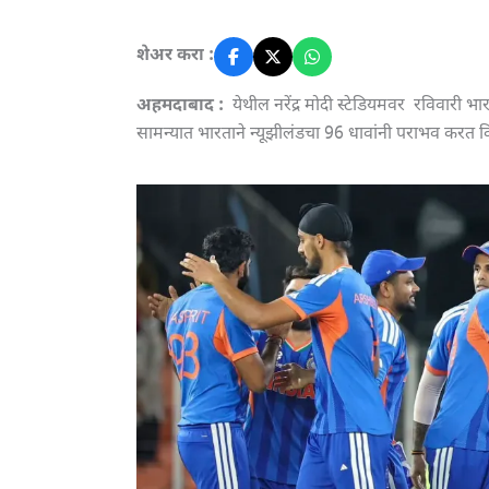
शेअर करा :
अहमदाबाद :
येथील नरेंद्र मोदी स्टेडियमवर रविवारी भ
सामन्यात भारताने न्यूझीलंडचा 96 धावांनी पराभव करत 