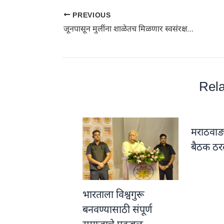
PREVIOUS
जूनपासून मुलींना शाळेतच मिळणार स्वसंरक्षणाचे धडे
Rela
मराठवाड्
बैठक ठरल
भारताला विश्वगुरू
बनवण्यासाठी संपूर्ण