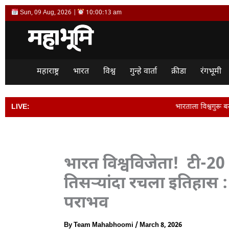
Skip
Sun, 09 Aug, 2026 |
10:00:14 am
to
content
महाराष्ट्र
भारत
विश्व
गुन्हे वार्ता
क्रीडा
रंगभूमी
LIVE:
भारताला विश्वगुरू बनवण्यासाठी संपूर्ण समाजाचे एकब
भारत विश्वविजेता! टी-20 व
तिसऱ्यांदा रचला इतिहास :
पराभव
By
Team Mahabhoomi
/
March 8, 2026