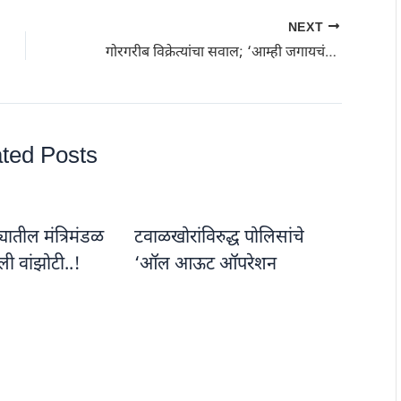
NEXT
गोरगरीब विक्रेत्यांचा सवाल; ‘आम्ही जगायचं कसं?’ अतिक्रमण हटावावर संताप; रिसोडमध्ये रास्तारोको
ted Posts
यातील मंत्रिमंडळ
टवाळखोरांविरुद्ध पोलिसांचे
ी वांझोटी..!
‘ऑल आऊट ऑपरेशन