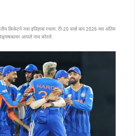
ारतीय क्रिकेटने नवा इतिहास रचला. टी-20 वर्ल्ड कप 2026 च्या अंतिम
विश्वचषकावर आपले नाव कोरले.