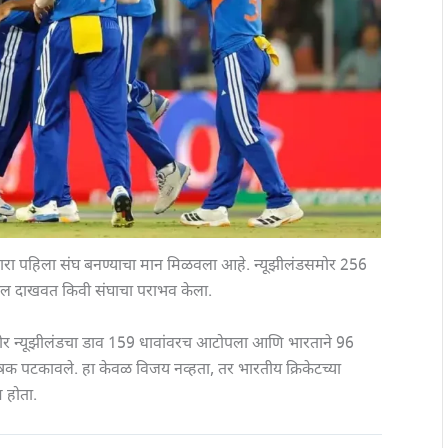
कणारा पहिला संघ बनण्याचा मान मिळवला आहे. न्यूझीलंडसमोर 256
कमाल दाखवत किवी संघाचा पराभव केला.
समोर न्यूझीलंडचा डाव 159 धावांवरच आटोपला आणि भारताने 96
क पटकावले. हा केवळ विजय नव्हता, तर भारतीय क्रिकेटच्या
ण होता.