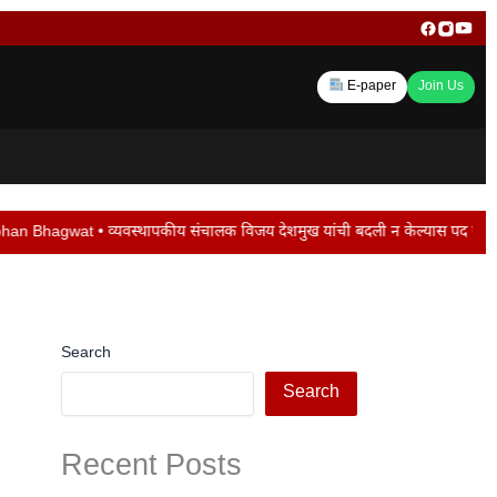
E-paper
Join Us
क विजय देशमुख यांची बदली न केल्यास पद सोडेल… • मराठवाड्यातील मंत्रिमंडळ बैठक ठरल
Search
Search
Recent Posts