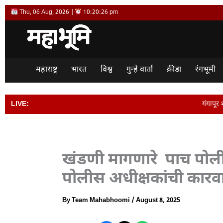
Skip
Thu, 06 Aug, 2026 |
10:20:27 pm
to
content
महाराष्ट्र
भारत
विश्व
गुन्हे वार्ता
क्रीडा
रंगभूमी
LIVE:
गंगापूर शहरातील आठवडी बाजार प
खंडणी मागणारे पाच पोलीस
पोलीस अधीक्षकांची कारव
By
Team Mahabhoomi
/
August 8, 2025