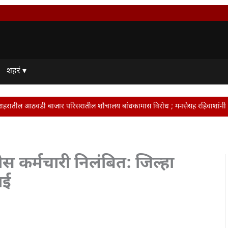
शहरं ▾
रिसरातील शौचालय बांधकामास विरोध ; मनसेसह रहिवाशांनी दिला आंदोलनाचा इशारा • टवा
 कर्मचारी निलंबित: जिल्हा
ाई