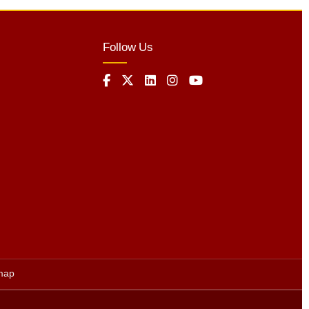
Follow Us
map