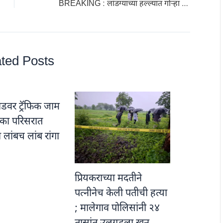
BREAKING : लांडग्याच्या हल्ल्यात गोऱ्हा ठार! ; गाय गंभीर
ted Posts
डवर ट्रॅफिक जाम
नाका परिसरात
ा लांबच लांब रांगा
प्रियकराच्या मदतीने
पत्नीनेच केली पतीची हत्या
; मालेगाव पोलिसांनी २४