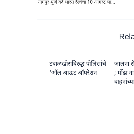
नागपुर-पुणे वंदे भारत रेल्वेचा 10 ऑगस्ट ला होणार शुभारंभ.. शेगांवलाही मिळाला थांबा:केंद्रिय मंत्री प्रतापराव जाधव यांनी मानले केंद्रिय रेल्वे मंत्री आश्विनी वैष्णव यांचे आभार
Rela
टवाळखोरांविरुद्ध पोलिसांचे
जालना रो
‘ऑल आऊट ऑपरेशन
; मोंढा 
वाहनांच्य