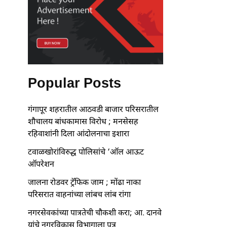
Popular Posts
गंगापूर शहरातील आठवडी बाजार परिसरातील
शौचालय बांधकामास विरोध ; मनसेसह
रहिवाशांनी दिला आंदोलनाचा इशारा
टवाळखोरांविरुद्ध पोलिसांचे ‘ऑल आऊट
ऑपरेशन
जालना रोडवर ट्रॅफिक जाम ; मोंढा नाका
परिसरात वाहनांच्या लांबच लांब रांगा
नगरसेवकांच्या पात्रतेची चौकशी करा; आ. दानवे
यांचे नगरविकास विभागाला पत्र