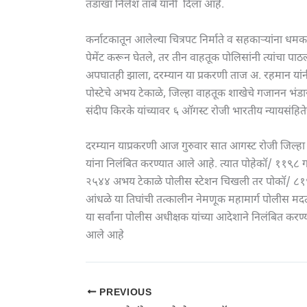
तडाखा निलेश तांबे यांनी दिला आहे.
कर्नाटकातून आलेल्या चित्रपट निर्माते व सहकाऱ्यांना ध
पेमेंट करून घेतले, तर तीन वाहतूक पोलिसांनी त्यांचा पाठल
अपघातही झाला, दरम्यान या प्रकरणी ताज अ. रहमान यां
पोस्टेचे अभय टेकाळे, जिल्हा वाहतूक शाखेचे गजानन भंडा
संदीप किरके यांच्यावर ६ ऑगस्ट रोजी भारतीय न्यायसंहि
दरम्यान याप्रकरणी आज गुरुवार सात आगस्ट रोजी जिल्हा प
यांना निलंबित करण्यात आले आहे. त्यात पोहेकॉ/ ११९८ ग
२५४४ अभय टेकाळे पोलीस स्टेशन चिखली तर पोकॉ/ ८१९
आंधळे या तिघांची तत्कालीन नेमणूक महामार्ग पोलीस मदत
या सर्वांना पोलीस अधीक्षक यांच्या आदेशाने निलंबित करण
आले आहे
PREVIOUS