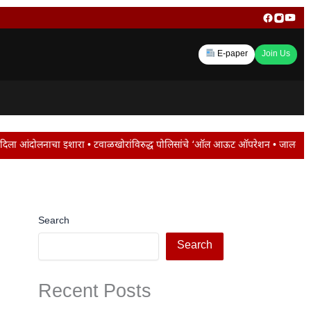
E-paper
Join Us
ळखोरांविरुद्ध पोलिसांचे ‘ऑल आऊट ऑपरेशन • जालना रोडवर ट्रॅफिक जाम ; मोंढा नाका प
Search
Search
Recent Posts