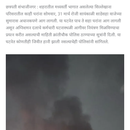
छत्रपती संभाजीनगर : शहरातील मध्यवर्ती भागात असलेल्या सिल्लेखाना
परिसरातील काही घरांना सोमवार, 31 मार्च रोजी सायंकाळी साडेसहा वाजेच्या
सुमारास अचानकपणे आग लागली. या घटनेत पाच ते सहा घरांना आग लागली
असून अग्निशमन दलाचे कर्मचारी घटनास्थळी आगीवर नियंत्रण मिळविण्याचा
प्रयत्न करीत असल्याची माहिती क्रांतीचौक पोलिस ठाण्याच्या सूत्रांनी दिली. या
घटनेत कोणतीही जिवीत हानी झाली नसल्याचेही पोलिसांनी सांगितले.