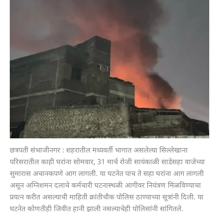
छत्रपती संभाजीनगर : शहरातील मध्यवर्ती भागात असलेल्या सिल्लेखाना
परिसरातील काही घरांना सोमवार, 31 मार्च रोजी सायंकाळी साडेसहा वाजेच्या
सुमारास अचानकपणे आग लागली. या घटनेत पाच ते सहा घरांना आग लागली
असून अग्निशमन दलाचे कर्मचारी घटनास्थळी आगीवर नियंत्रण मिळविण्याचा
प्रयत्न करीत असल्याची माहिती क्रांतीचौक पोलिस ठाण्याच्या सूत्रांनी दिली. या
घटनेत कोणतीही जिवीत हानी झाली नसल्याचेही पोलिसांनी सांगितले.