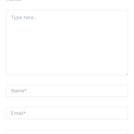
Type
here..
Name*
Email*
Website