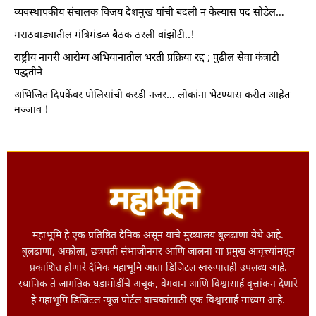
व्यवस्थापकीय संचालक विजय देशमुख यांची बदली न केल्यास पद सोडेल…
मराठवाड्यातील मंत्रिमंडळ बैठक ठरली वांझोटी..!
राष्ट्रीय नागरी आरोग्य अभियानातील भरती प्रक्रिया रद्द ; पुढील सेवा कंत्राटी
पद्धतीने
अभिजित दिपकेंवर पोलिसांची करडी नजर… लोकांना भेटण्यास करीत आहेत
मज्जाव !
महाभूमि हे एक प्रतिष्ठित दैनिक असून याचे मुख्यालय बुलढाणा येथे आहे.
बुलढाणा, अकोला, छत्रपती संभाजीनगर आणि जालना या प्रमुख आवृत्त्यांमधून
प्रकाशित होणारे दैनिक महाभूमि आता डिजिटल स्वरूपातही उपलब्ध आहे.
स्थानिक ते जागतिक घडामोडींचे अचूक, वेगवान आणि विश्वासार्ह वृत्तांकन देणारे
हे महाभूमि डिजिटल न्यूज पोर्टल वाचकांसाठी एक विश्वासार्ह माध्यम आहे.