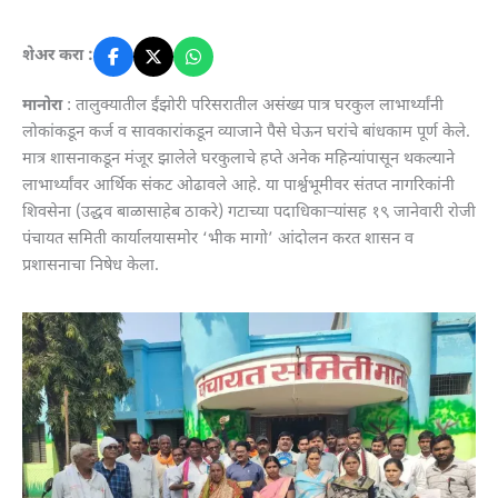
शेअर करा :
मानोरा
: तालुक्यातील ईंझोरी परिसरातील असंख्य पात्र घरकुल लाभार्थ्यांनी
लोकांकडून कर्ज व सावकारांकडून व्याजाने पैसे घेऊन घरांचे बांधकाम पूर्ण केले.
मात्र शासनाकडून मंजूर झालेले घरकुलाचे हप्ते अनेक महिन्यांपासून थकल्याने
लाभार्थ्यांवर आर्थिक संकट ओढावले आहे. या पार्श्वभूमीवर संतप्त नागरिकांनी
शिवसेना (उद्धव बाळासाहेब ठाकरे) गटाच्या पदाधिकाऱ्यांसह १९ जानेवारी रोजी
पंचायत समिती कार्यालयासमोर ‘भीक मागो’ आंदोलन करत शासन व
प्रशासनाचा निषेध केला.