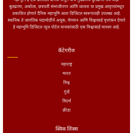
महाभूमि हे एक प्रतिष्ठित दैनिक असून याचे मुख्यालय बुलढाणा येथे आहे.
बुलढाणा, अकोला, छत्रपती संभाजीनगर आणि जालना या प्रमुख आवृत्त्यांमधून
प्रकाशित होणारे दैनिक महाभूमि आता डिजिटल स्वरूपातही उपलब्ध आहे.
स्थानिक ते जागतिक घडामोडींचे अचूक, वेगवान आणि विश्वासार्ह वृत्तांकन देणारे
हे महाभूमि डिजिटल न्यूज पोर्टल वाचकांसाठी एक विश्वासार्ह माध्यम आहे.
कॅटेगरीज
महाराष्ट्र
भारत
विश्व
गुन्हे
विदर्भ
क्रीडा
क्विक लिंक्स