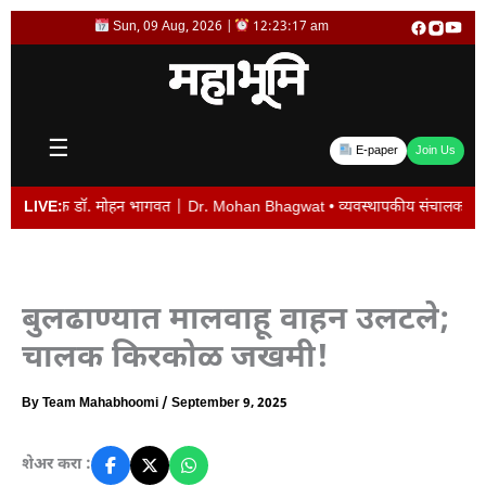
Skip
Sun, 09 Aug, 2026 |
12:23:18 am
to
content
☰
E-paper
Join Us
ालक डॉ. मोहन भागवत | Dr. Mohan Bhagwat • व्यवस्थापकीय संचालक विजय देशमुख यांची 
LIVE:
बुलढाण्यात मालवाहू वाहन उलटले;
चालक किरकोळ जखमी!
By
Team Mahabhoomi
/
September 9, 2025
शेअर करा :