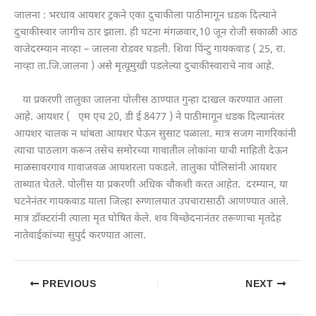
जालना : भरधाव आयशर ट्रकने एका दुचाकीला पाठीमागून धडक दिल्याने
दुचाकीस्वार जागीच ठार झाला. ही घटना मंगळवार,10 जून रोजी सकाळी आठ
वाजेदरम्यान नाव्हा – जालना रोडवर घडली. शिवा पिंन्टु गायकवाड ( 25, रा.
नाव्हा ता.जि.जालना ) असे मृत्यूमुखी पडलेल्या दुचाकीस्वाराचे नाव आहे.
या प्रकरणी तालुका जालना पोलीस ठाण्यात गुन्हा दाखल करण्यात आला
आहे. आयशर ( एम एच 20, डी ई 8477 ) ने पाठीमागून धडक दिल्यानंतर
आयशर चालक न थांबता आयशर घेऊन सुसाट पळाला. मात्र सजग नागरिकांनी
त्याचा पाठलाग करून तसेच समोरच्या गावातील लोकांना याची माहिती देऊन
माळसावरगाव गावाजवळ आयशरला पकडले. तालुका पोलिसांनी आयशर
ताब्यात घेतले. पोलीस या प्रकरणी अधिक चौकशी करत आहेत. दरम्यान, या
घटनेनंतर गायकवाड याला जिल्हा रुग्णालयात उपचारासाठी आणण्यात आले.
मात्र डॉक्टरांनी त्याला मृत घोषित केले. शव विच्छेदनानंतर तरूणाचा मृतदेह
नातेवाईकांच्या सुपुर्द करण्यात आला.
PREVIOUS
NEXT