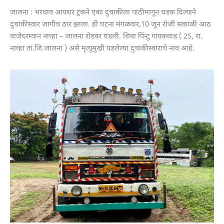
जालना : भरधाव आयशर ट्रकने एका दुचाकीला पाठीमागून धडक दिल्याने
दुचाकीस्वार जागीच ठार झाला. ही घटना मंगळवार,10 जून रोजी सकाळी आठ
वाजेदरम्यान नाव्हा – जालना रोडवर घडली. शिवा पिंन्टु गायकवाड ( 25, रा.
नाव्हा ता.जि.जालना ) असे मृत्यूमुखी पडलेल्या दुचाकीस्वाराचे नाव आहे.